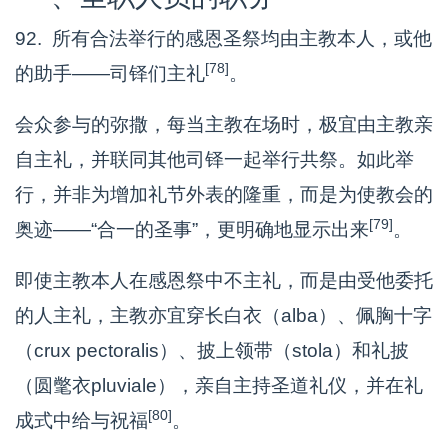
92. 所有合法举行的感恩圣祭均由主教本人，或他
[78]
的助手——司铎们主礼
。
会众参与的弥撒，每当主教在场时，极宜由主教亲
自主礼，并联同其他司铎一起举行共祭。如此举
行，并非为增加礼节外表的隆重，而是为使教会的
[79]
奥迹——“合一的圣事”，更明确地显示出来
。
即使主教本人在感恩祭中不主礼，而是由受他委托
的人主礼，主教亦宜穿长白衣（alba）、佩胸十字
（crux pectoralis）、披上领带（stola）和礼披
（圆氅衣pluviale），亲自主持圣道礼仪，并在礼
[80]
成式中给与祝福
。