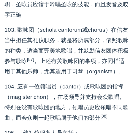
职，圣咏员应谙于吟唱圣咏的技能，而且发音及咬
字正确。
103. 歌咏团（schola cantorum或chorus）在信友
当中担任其礼仪职务，就是将所属部分，依照歌咏
的种类，适当而完美地歌唱，并鼓励信友团体积极
[87]
参与歌咏
。上述有关歌咏团的事项，亦同样适
用于其他乐师，尤其适用于司琴（organista）。
104. 应有一位领唱员（cantor）或歌咏团的指挥
（magister chori），在场领导并支持会众歌唱。
特别在没有歌咏团的地方，领唱员更应领唱不同歌
[88]
曲，而会众则一起歌唱属于他们的部分
。
105. 其他礼仪服务人员包括：