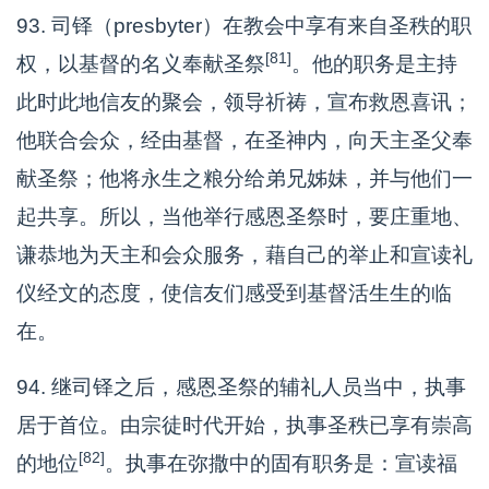
93. 司铎（presbyter）在教会中享有来自圣秩的职
[81]
权，以基督的名义奉献圣祭
。他的职务是主持
此时此地信友的聚会，领导祈祷，宣布救恩喜讯；
他联合会众，经由基督，在圣神内，向天主圣父奉
献圣祭；他将永生之粮分给弟兄姊妹，并与他们一
起共享。所以，当他举行感恩圣祭时，要庄重地、
谦恭地为天主和会众服务，藉自己的举止和宣读礼
仪经文的态度，使信友们感受到基督活生生的临
在。
94. 继司铎之后，感恩圣祭的辅礼人员当中，执事
居于首位。由宗徒时代开始，执事圣秩已享有崇高
[82]
的地位
。执事在弥撒中的固有职务是：宣读福