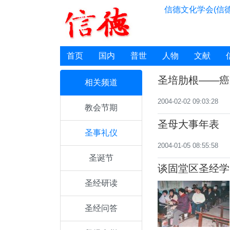
信德文化学会(信德
首页
国内
普世
人物
文献
圣培肋根——癌
相关频道
2004-02-02 09:03:28
教会节期
圣母大事年表
圣事礼仪
2004-01-05 08:55:58
圣诞节
谈固堂区圣经学
圣经研读
圣经问答