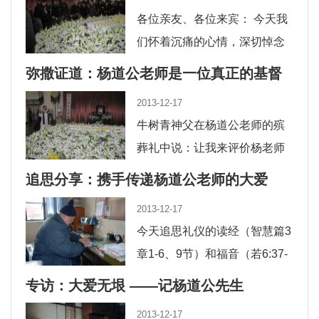
也说：我们的价值不在于做的...
各位亲友、各位来宾： 今天我
们怀着沉痛的心情，深切悼念
我们敬爱的杨道公老师。追忆
弥撒证道：杨道公老师是一位真正的基督
他可亲可敬的音容笑貌，追忆
徒
2013-12-17
他为学为业的严谨品格，追...
牛树青神父在杨道公老师的殡
葬礼中说：让我来评价杨老师
的一生只有一句话：杨老师是
追思分享：携手传递杨道公老师的大爱
一位真正的天主教的教徒、他
2013-12-17
是耶稣真正的门徒。圣经里
今天追思礼仪的读经（智慧篇3
章1-6、9节）和福音（若6:37-
40)告诉我们，在信仰内，追求
专访：大爱无垠 ——记杨道公先生
永生的基督徒面对痛苦和死亡
2013-12-17