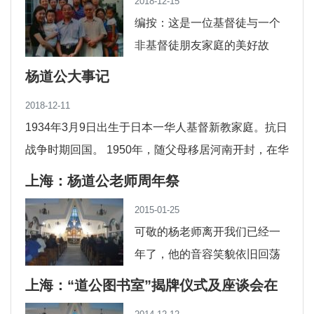
2018-12-15
编按：这是一位基督徒与一个
非基督徒朋友家庭的美好故
事。作者以孩子的单纯的眼
杨道公大事记
光，把自己从幼年到少年所观
2018-12-11
察和认识的一位中国年轻基督
1934年3月9日出生于日本一华人基督新教家庭。抗日
战争时期回国。 1950年，随父母移居河南开封，在华
阳中学结识信仰启蒙高牧灵神父，后全家
上海：杨道公老师周年祭
2015-01-25
可敬的杨老师离开我们已经一
年了，他的音容笑貌依旧回荡
在我们的脑海中，尤其他那大
上海：“道公图书室”揭牌仪式及座谈会在
爱无私的精神将永留在我们每
沪举行