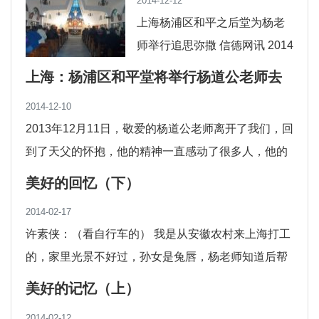
2014-12-12
个人的心中，感动着并鼓励我
上海杨浦区和平之后堂为杨老
师举行追思弥撒 信德网讯 2014
年12月11日，在杨道公老师辞
上海：杨浦区和平堂将举行杨道公老师去
世一周年之际，上海杨浦区和
世一周年弥撒及道公图书室揭幕仪式
2014-12-10
平之后堂为这位爱心老
2013年12月11日，敬爱的杨道公老师离开了我们，回
到了天父的怀抱，他的精神一直感动了很多人，他的
爱心将传递下去，永留人间。为纪念杨道公
美好的回忆（下）
2014-02-17
许素侠：（看自行车的） 我是从安徽农村来上海打工
的，家里光景不好过，孙女是兔唇，杨老师知道后帮
忙联系医院、筹集资金做手术，孩子的学...
美好的记忆（上）
2014-02-12