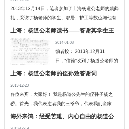
2013年12月14日，笔者参加了上海杨道公老师的殡葬
礼，采访了杨老师的学生、邻居、护工等数位与他有
过交往、受其关爱的人，从他们口中听到...
上海：杨道公老师遗书——答谢其学生王
敏娟
2014-01-08
编者按： 2013年12月31
日，“信德”收到了杨道公老师的
姐姐寄来的杨老师写给一直关
上海：杨道公老师的侄孙致答谢词
照他的邻居王敏娟女士的一封
2013-12-20
亲笔信，信中表达了杨老师对
各位来宾，大家好！ 我是杨道公先生的侄孙子杨之
王
骄。首先，我代表逝者我的三爷爷，代表我们全家，
感谢大家前来参加我三爷爷的追思会，在...
海外来鸿：经受苦难、内心自由的杨道公
老师
2013-12-19