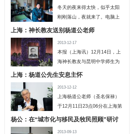
的态度。对于相信永生
冬天的夜来得太快，似乎太阳
刚刚落山，夜就来了。电脑上
QQ弹出同事的留言：杨老师现
上海：神长教友送别杨道公老师
在身体非常虚弱，脑梗也在加
2013-12-17
重，左侧身体已经不能移动...
本报（上海讯）12月14日，上
海神长教友与昆明中学师生为
杨道公先生在宝山殡仪馆举行
上海：杨道公先生安息主怀
追思仪式，送别这位爱心无限
2013-12-12
的模范教友。上海杨浦区本堂...
上海杨道公老师（圣名保禄）
于12月11日23点06分在上海第
一康复医院病逝，享年79岁。
杨公：在“城市化与移民及牧民照顾”研讨
请大家为他祈祷，祈盼他早升
会闭幕式上的发言
2013-09-13