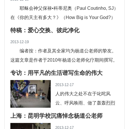
耶稣会神父保禄•科蒂尼奥（Paul Coutinho, SJ）
在《你的天主有多大？》（How Big is Your God?）
一书中向我们阐述了信仰就...
特稿：爱心交换、彼此净化
2013-12-19
编者按：作者及其全家均为杨道公老师的挚友。
这篇文章是作者于2010年杨道公老师化疗期间撰写。
为保护杨老师，让杨老师能够配合医生的方...
专访：用平凡的生活谱写生命的伟大
2013-12-17
人的伟大之处不在于叱咤风
云、呼风唤雨、做了轰轰烈烈
的大事业，而是只有爱才能成
上海：昆明学校沉痛悼念杨道公老师
就一个人的伟大。圣女小德兰
2013-12-17