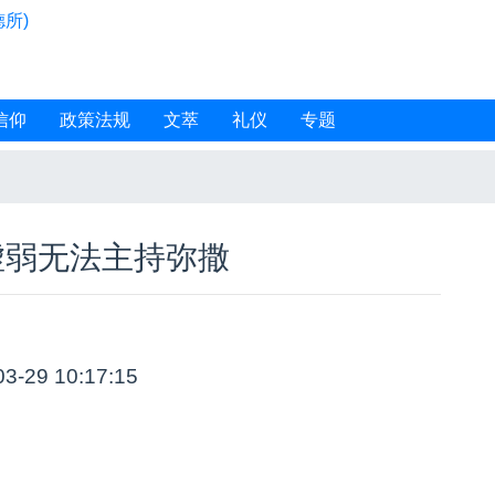
所)
信仰
政策法规
文萃
礼仪
专题
虚弱无法主持弥撒
03-29 10:17:15