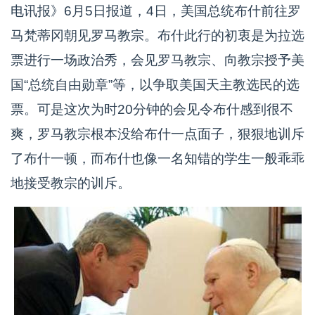
电讯报》6月5日报道，4日，美国总统布什前往罗
马梵蒂冈朝见罗马教宗。布什此行的初衷是为拉选
票进行一场政治秀，会见罗马教宗、向教宗授予美
国“总统自由勋章”等，以争取美国天主教选民的选
票。可是这次为时20分钟的会见令布什感到很不
爽，罗马教宗根本没给布什一点面子，狠狠地训斥
了布什一顿，而布什也像一名知错的学生一般乖乖
地接受教宗的训斥。