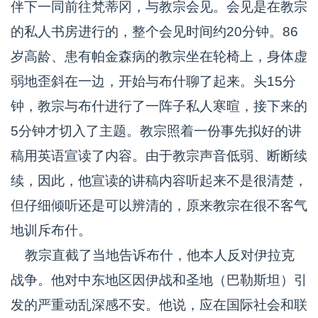
伴下一同前往梵蒂冈，与教宗会见。会见是在教宗
的私人书房进行的，整个会见时间约20分钟。86
岁高龄、患有帕金森病的教宗坐在轮椅上，身体虚
弱地歪斜在一边，开始与布什聊了起来。头15分
钟，教宗与布什进行了一阵子私人寒暄，接下来的
5分钟才切入了主题。教宗照着一份事先拟好的讲
稿用英语宣读了内容。由于教宗声音低弱、断断续
续，因此，他宣读的讲稿内容听起来不是很清楚，
但仔细倾听还是可以辨清的，原来教宗在很不客气
地训斥布什。
教宗直截了当地告诉布什，他本人反对伊拉克
战争。他对中东地区因伊战和圣地（巴勒斯坦）引
发的严重动乱深感不安。他说，应在国际社会和联