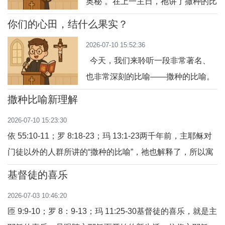
奥秘”。在上一主日，祂讲了撒种的比
喻，鼓励我们成为“好地”，愿意接受
你们的心田，结什么果实？
和活出圣言。而今天，祂更进一步告
2026-07-10 15:52:36
诉我们：即使在我们愿意成长时，邪
今天，我们来聆听一段非常著名、
恶也仍潜伏在我们中间，但我们必须
也非常深刻的比喻——撒种的比喻。
带着希望与耐心，等候天主的收割与
耶稣以一个非常朴实的画面：一位农
审判。让我们分三部分来默想今天的
撒种比喻新理解
夫在田里撒种，引导我们深入思考天
三则比喻。一、莠子的比喻：在善与
2026-07-10 15:23:30
主的圣言在我们心中生根、成长、结
恶并存
依 55:10-11；罗 8:18-23；玛 13:1-23两千年前，主耶稣对
果的过程。这段福音不只是一个关于
门徒以外的人群所讲的“撒种的比喻”，祂也解释了，所以寓
农业的故事，更是一面镜子，照出我
意已经非常清楚了。今天我们再次聆听，也不需要多余的解
们每个人的灵性状态。让我们一起从
基督徒的喜乐
释。然而，生活的天主圣言每次聆听，都不是为了“明白道
几个方面来深入默想：一、撒种者是
2026-07-03 10:46:20
理”，而是为了“遇到主耶稣”，并跟随祂而生活。那么，今
谁？种子
匝 9:9-10；罗 8：9-13；玛 11:25-30基督徒的喜乐，就是主
天，主耶稣通过这个比喻给我们说什么呢