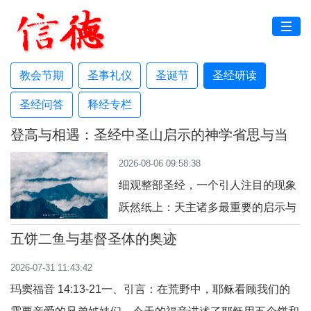
教会节期
圣事礼仪
圣诞节
圣经研读
圣经问答
释经专栏
登高与相遇：圣经中圣山启示的神学省思与当
代意义
2026-08-06 09:58:38
细观整部圣经，一个引人注目的现象
跃然纸上：天主诸多最重要的启示与
救赎大事，皆在山上成就。从旧约到
五饼二鱼与基督圣体的奥迹
新约，“山”始终是天主与人相遇的特
2026-07-31 11:43:42
选之地。教宗方济各曾指出，在圣经
玛窦福音 14:13-21一、引言：在荒野中，耶稣看顾我们的
中，“山是天主向我们启示他自己、认