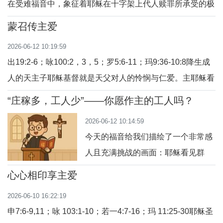
在受难福音中，象征着耶稣在十字架上代人赎罪所承受的极
越多信仰上的压力、误解甚至排斥，
致痛苦、人性的孤独以及对旧约先知预言的应验。具体的天
我们也需要重新聆听耶稣的话：“不要
蒙召传主爱
主教释义与背景如下：1. 预言的应验（旧约《圣咏》）在
害怕！”一、不要害怕人，但应敬畏天
2026-06-12 10:19:59
《旧约·圣咏集》第69篇第22节中记载：“他们拿苦胆给我当
主
出19:2-6；咏100:2，3，5；罗5:6-11；玛9:36-10:8降生成
食物，我渴了，他们竟给我酸醋喝。”
人的天主子耶稣基督就是天父对人的怜悯与仁爱。主耶稣看
到流离困苦的人们，不仅积极帮助，更召叫门徒们以祂的名
“庄稼多，工人少”——你愿作主的工人吗？
义与恩宠去救护他们，将天国带给他们。我们从三个方面默
2026-06-12 10:14:59
想今天的读经和福音，（1）无牧之羊需照顾，（2）蒙主召
今天的福音给我们描绘了一个非常感
叫传福音，（3）宣讲天国行爱人。1，无牧之
人且充满挑战的画面：耶稣看见群
众，就动了慈心，因为他们“困苦流
心心相印享主爱
离，好像没有牧人的羊”（玛9:36）。
2026-06-10 16:22:19
这是天主对人类深切的爱与怜悯的具
申7:6-9,11；咏 103:1-10；若一4:7-16；玛 11:25-30耶稣圣
体流露。祂不只是“看见”，更是“动了