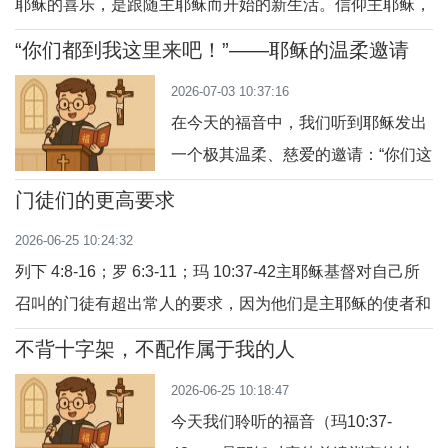
耶稣的喜乐，是跟随主耶稣而开始的新生活。信仰主耶稣，
我们在每一个境遇中都充满了希望和喜乐，在劳苦中学会休
“你们都到我这里来吧！”——耶稣的温柔邀请
息，在祈祷中重获恩宠。1、耶稣基督的喜乐天主子耶稣基
2026-07-03 10:37:16
督降生成人，将天国的福音带给了我们。福音，就是好消
在今天的福音中，我们听到耶稣发出
息，就是喜乐之泉。先教宗方济各在他刚上任宗
一个极其温柔、慈爱的邀请：“你们这
些劳苦和负重担的人，都到我这里来
门徒们的更高要求
吧！我要使你们安息。”这是整个福音
2026-06-25 10:24:32
中最令人感动的段落之一，也是每一
列下 4:8-16；罗 6:3-11；玛 10:37-42主耶稣基督对自己所
颗疲惫灵魂所渴望听到的话。让我们
召叫的门徒有超出常人的要求，因为他们是主耶稣的使者和
一起深入默想这段话，看看耶稣在向
福音的化身。在今天的主日福音中，我们一起聆听主耶稣对
我们每一个人说什么。一、主的启示
不背十字架，不配作属于我的人
门徒的“更高要求”，对门徒的“更高待遇”，并以喜乐而敏锐
不是给“聪明人”，而是给“小孩子”福音
2026-06-25 10:18:47
的善行，接待天主的人，接受自己的福气。1、门徒的更高
开
今天我们聆听的福音（玛10:37-
要求天主子耶稣基督对自己特别拣选的门