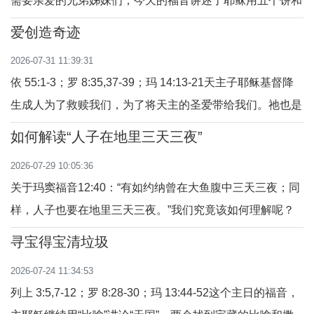
需要亲爱的兄弟姊妹们，今天的福音讲述了耶稣用五个饼和
识他的地方”。这一地理上的重复绝非
两条鱼喂饱五千人的奇迹。这不仅是一个关于慷慨和分享的
偶然，而是蕴含着深刻的神学意涵
爱创造奇迹
故事，更是预示着圣体圣事的奥秘，也是天主无尽慈悲和照
——山，既是物理高度，更是属灵高
2026-07-31 11:39:31
顾的明证。当我们身处生命的“荒野”——迷茫、痛苦、失
度；既是
依 55:1-3；罗 8:35,37-39；玛 14:13-21天主子耶稣基督降
落、经济拮据、信仰软弱时，耶稣就如今天福音
生成人为了救赎我们，为了将天主的圣爱带给我们。祂也是
人，有人的软弱和有限，然而，祂在每一个境遇中选择爱
如何解读“人子在地里三天三夜”
人，为我们树立了做人的榜样。我们从三个方面默想这个主
2026-07-29 10:05:36
日的读经：1、变迁心不乱；2、慈悲爱众人；3、教诲门徒
关于玛窦福音12:40：“有如约纳曾在大鱼腹中三天三夜；同
们。1、变迁心不乱主耶稣在心情低落时，仍然记
样，人子也要在地里三天三夜。”我们究竟该如何理解呢？
因为这预言明显与事实上耶稣受难、死亡、埋葬和复活的叙
寻宝得宝清垃圾
述不符，似乎前后出现矛盾。为此，有许多人疑惑：耶稣周
2026-07-24 11:34:53
五傍晚下葬、周日清晨复活，实际不足72小时。那么，为何
列上 3:5,7-12；罗 8:28-30；玛 13:44-52这个主日的福音，
耶稣说要在地里三天三夜呢？这并非圣经出错