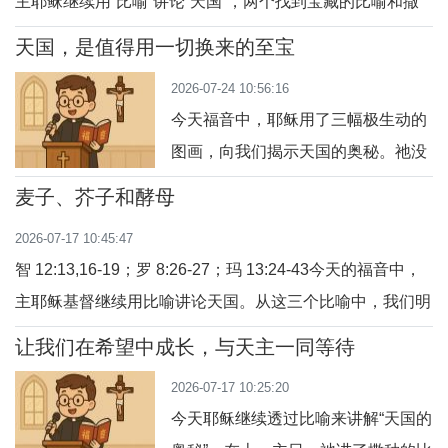
主耶稣继续用“比喻”讲论“天国”，两个找到宝藏的比喻和撒
网的比喻帮助我们寻找宝藏，得到宝藏并清理所获。天国就
天国，是值得用一切换来的至宝
是天主自己；找到了天主，就找到了我们生命中的宝藏。
2026-07-24 10:56:16
1、寻找宝藏如果细想，我们每天的生活，一生的忙碌，其
今天福音中，耶稣用了三幅极生动的
实都是在寻找“宝藏”。只是，不同的人，
图画，向我们揭示天国的奥秘。祂没
有讲抽象的神学概念，而是借用三个
麦子、芥子和酵母
日常生活中能体会的经验——发现宝
2026-07-17 10:45:47
藏、寻找珍珠、渔网打鱼——让我们
智 12:13,16-19；罗 8:26-27；玛 13:24-43今天的福音中，
明白：天国是隐藏的宝藏，是值得倾
主耶稣基督继续用比喻讲论天国。从这三个比喻中，我们明
尽一切的至宝；而末日来临时，我们
白天国的生命力和慈悲包容。天国不仅是从今生开始，也是
必须交账。让我们从三方面来默想主
让我们在希望中成长，与天主一同等待
站在未来看今天，鸟瞰人生。我们通过三个比喻默想主耶稣
耶稣的教导。一、天国如地里宝藏：
2026-07-17 10:25:20
给我们今天的教导。1、麦子和莠子麦子和莠子起初相似，
你愿意放下什
今天耶稣继续透过比喻来讲解“天国的
随着不断地成长，就会显露出各自的本质和生