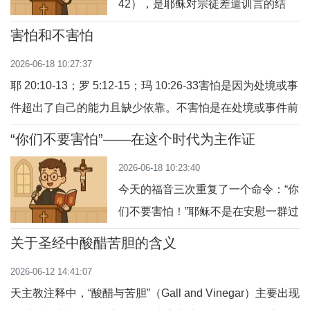
42），是耶稣对宗徒差遣训言的结
尾。祂以一连串严峻的话，挑战门徒
害怕和不害怕
的心——耶稣说：“谁爱父母胜过爱
2026-06-18 10:27:37
我，不配作属于我的人；谁不背起自
耶 20:10-13；罗 5:12-15；玛 10:26-33害怕是因为处境或事
己的十字架跟随我，不配作属于我的
件超出了自己的能力且缺少依靠。不害怕是在处境或事件前
人。”这是一段很强烈的语言，也是很
有能力且有靠山。主耶稣基督就是我们基督徒的靠山，祂陪
多人读来感到“不舒服”的段落。但若
“你们不要害怕”——在这个时代为主作证
伴我们同行前行，邀请我们在每一个境遇中做出信仰的选
我们深入默想，会发现这正是耶稣爱
2026-06-18 10:23:40
择，信靠天主，瞩目永生。1、害怕与不害怕“你们不要害怕
的邀请——邀请
今天的福音三次重复了一个命令：“你
他们，因为没有遮掩的事，将来不被揭露的…
们不要害怕！”耶稣不是在安慰一群过
着平静日子的门徒，而是预备他们面
关于圣经中酸醋苦胆的含义
对逼迫、迫害和作见证的挑战。这段
2026-06-12 14:41:07
福音，是“宗徒差遣训言”的一部分，
天主教注释中，“酸醋与苦胆”（Gall and Vinegar）主要出现
正如我们今天身处世界中，面对越来