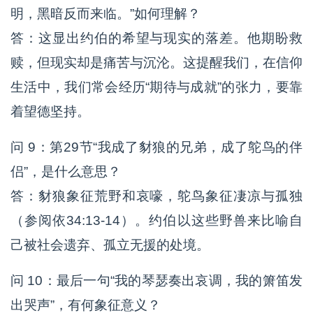
明，黑暗反而来临。”如何理解？
答：这显出约伯的希望与现实的落差。他期盼救
赎，但现实却是痛苦与沉沦。这提醒我们，在信仰
生活中，我们常会经历“期待与成就”的张力，要靠
着望德坚持。
问 9：第29节“我成了豺狼的兄弟，成了鸵鸟的伴
侣”，是什么意思？
答：豺狼象征荒野和哀嚎，鸵鸟象征凄凉与孤独
（参阅依34:13-14）。约伯以这些野兽来比喻自
己被社会遗弃、孤立无援的处境。
问 10：最后一句“我的琴瑟奏出哀调，我的箫笛发
出哭声”，有何象征意义？