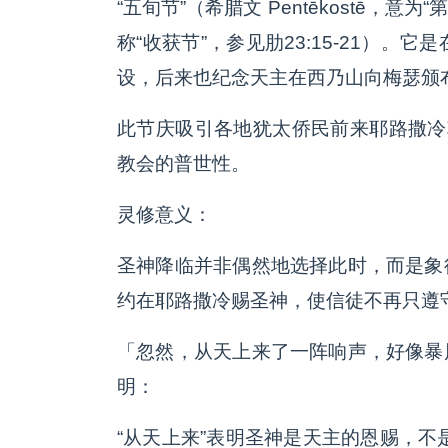
“五旬节”（希腊文 Pentēkostē，
称“收获节”，参见肋23:15-21）
设，后来也纪念天主在西乃山向梅瑟颁
此节庆吸引各地犹太侨民前来耶路撒冷
教会的普世性。
灵修意义：
圣神降临并非偶然地选择此时，而是象
约在耶路撒冷赐圣神，使信徒不再只遵
「忽然，从天上来了一阵响声，好像暴
明：
“从天上来”表明圣神是天主的恩赐，不是