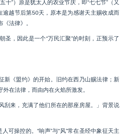
意为“第五十”）原是犹太人的农业节庆，即“七七节”（又
。它是在逾越节后第50天，原本是为感谢天主赐收成而
布《法律》。
朝圣，因此是一个“万民汇聚”的时刻，正预示了
征新《盟约》的开始。旧约在西乃山赐法律；新
守外在法律，而由内在火焰所激发。
风刮来，充满了他们所在的那座房屋。」背景说
人可操控的。“响声”与“风”常在圣经中象征天主