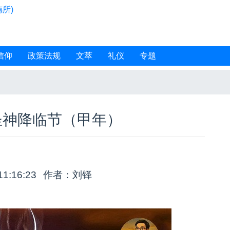
所)
信仰
政策法规
文萃
礼仪
专题
圣神降临节（甲年）
11:16:23
作者：刘铎