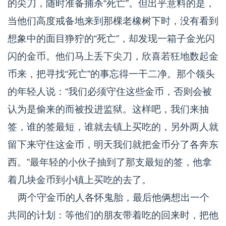
的尖刀，随时准备捕杀“死亡”。但出乎意料的是，
当他们高度戒备地来到那棵老橡树下时，没有看到
想象中的面目狰狞的“死亡”，却发现一箱子金光闪
闪的金币。他们马上丢下尖刀，欣喜若狂地数起金
币来，把寻找“死亡”的事忘得一干二净。那个领头
的年轻人说：“我们必须守住这些金币，否则会被
认为是偷来的而被投进监狱。这样吧，我们来抽
签，谁的签最短，谁就去镇上买吃的，另外两人就
留下来守住这金币，明天我们就把金币分了各奔东
西。”最年轻的小伙子抽到了那支最短的签，他拿
着几块金币到小镇上买吃的去了。
两个守金币的人各怀鬼胎，最后他俩想出一个
共同的计划：等他们的朋友带着吃的回来时，把他