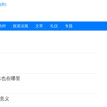
所)
信仰
政策法规
文萃
礼仪
专题
稣也在哪里
意义