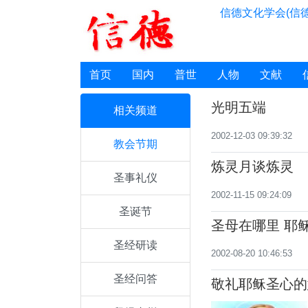
信德文化学会(信德
首页
国内
普世
人物
文献
光明五端
相关频道
2002-12-03 09:39:32
教会节期
炼灵月谈炼灵
圣事礼仪
2002-11-15 09:24:09
圣诞节
圣母在哪里 耶
圣经研读
2002-08-20 10:46:53
圣经问答
敬礼耶稣圣心的