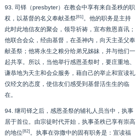
93. 司铎（presbyter）在教会中享有来自圣秩的职
[81]
权，以基督的名义奉献圣祭
。他的职务是主持
此时此地信友的聚会，领导祈祷，宣布救恩喜讯；
他联合会众，经由基督，在圣神内，向天主圣父奉
献圣祭；他将永生之粮分给弟兄姊妹，并与他们一
起共享。所以，当他举行感恩圣祭时，要庄重地、
谦恭地为天主和会众服务，藉自己的举止和宣读礼
仪经文的态度，使信友们感受到基督活生生的临
在。
94. 继司铎之后，感恩圣祭的辅礼人员当中，执事
居于首位。由宗徒时代开始，执事圣秩已享有崇高
[82]
的地位
。执事在弥撒中的固有职务是：宣读福