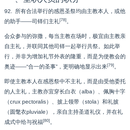
92. 所有合法举行的感恩圣祭均由主教本人，或他
[78]
的助手——司铎们主礼
。
会众参与的弥撒，每当主教在场时，极宜由主教亲
自主礼，并联同其他司铎一起举行共祭。如此举
行，并非为增加礼节外表的隆重，而是为使教会的
[79]
奥迹——“合一的圣事”，更明确地显示出来
。
即使主教本人在感恩祭中不主礼，而是由受他委托
的人主礼，主教亦宜穿长白衣（alba）、佩胸十字
（crux pectoralis）、披上领带（stola）和礼披
（圆氅衣pluviale），亲自主持圣道礼仪，并在礼
[80]
成式中给与祝福
。