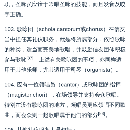
职，圣咏员应谙于吟唱圣咏的技能，而且发音及咬
字正确。
103. 歌咏团（schola cantorum或chorus）在信友
当中担任其礼仪职务，就是将所属部分，依照歌咏
的种类，适当而完美地歌唱，并鼓励信友团体积极
[87]
参与歌咏
。上述有关歌咏团的事项，亦同样适
用于其他乐师，尤其适用于司琴（organista）。
104. 应有一位领唱员（cantor）或歌咏团的指挥
（magister chori），在场领导并支持会众歌唱。
特别在没有歌咏团的地方，领唱员更应领唱不同歌
[88]
曲，而会众则一起歌唱属于他们的部分
。
105. 其他礼仪服务人员包括：