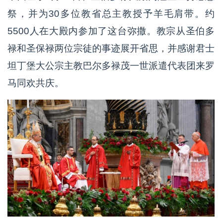
祭，并为30多位教省总主教授予羊毛肩带。约
5500人在大殿内参加了这台弥撒。教宗从圣伯多
禄和圣保禄两位宗徒的事迹展开省思，并感谢君士
坦丁堡大公宗主教巴尔多禄茂一世派遣代表团来罗
马同欢共庆。