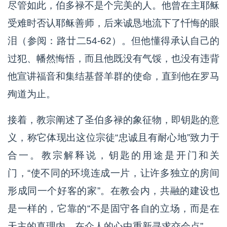
尽管如此，伯多禄不是个完美的人。他曾在主耶稣
受难时否认耶稣善师，后来诚恳地流下了忏悔的眼
泪（参阅：路廿二54-62）。但他懂得承认自己的
过犯、幡然悔悟，而且他既没有气馁，也没有违背
他宣讲福音和集结基督羊群的使命，直到他在罗马
殉道为止。
接着，教宗阐述了圣伯多禄的象征物，即钥匙的意
义，称它体现出这位宗徒“忠诚且有耐心地”致力于
合一。教宗解释说，钥匙的用途是开门和关
门，“使不同的环境连成一片，让许多独立的房间
形成同一个好客的家”。在教会内，共融的建设也
是一样的，它靠的“不是固守各自的立场，而是在
天主的真理内，在众人的心中重新寻求交会点”。