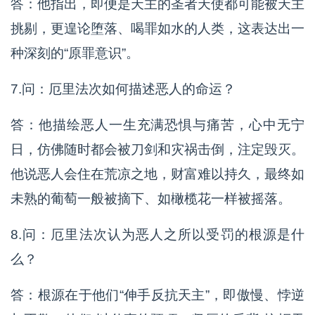
答：他指出，即便是天主的圣者天使都可能被天主
挑剔，更遑论堕落、喝罪如水的人类，这表达出一
种深刻的“原罪意识”。
7.问：厄里法次如何描述恶人的命运？
答：他描绘恶人一生充满恐惧与痛苦，心中无宁
日，仿佛随时都会被刀剑和灾祸击倒，注定毁灭。
他说恶人会住在荒凉之地，财富难以持久，最终如
未熟的葡萄一般被摘下、如橄榄花一样被摇落。
8.问：厄里法次认为恶人之所以受罚的根源是什
么？
答：根源在于他们“伸手反抗天主”，即傲慢、悖逆