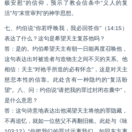
极安慰”的信仰，预示了教会信条中“义人的复
活”与“末世审判”的神学思想。
七、约伯说“你若呼唤我，我必回答你”（14:15）
表达了什么？这句是希望天主复苏他吗？
答：是的。约伯希望天主有朝一日能再度召唤他，
这句表达出对被造者与造物主之间不灭的关系。他
相信：天主“对祂手所造的必有怀念”，这是对天主
慈悲本性的信靠。此处含有一种隐约的“复活盼
望”。八、问：约伯说“请把我的罪过封闭在囊中”，
是什么意思？
答：这句诗意地表达出他渴望天主将他的罪隐藏，
不再追忆，就如一位慈父不再翻旧账。此处与《咏
103:12》“你把我们的罪过远离我们，如同东方离