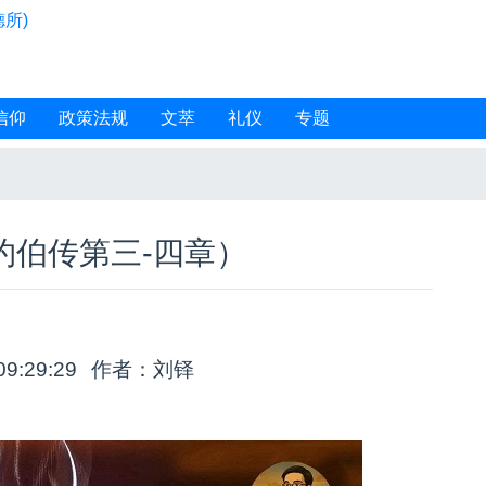
所)
信仰
政策法规
文萃
礼仪
专题
约伯传第三-四章）
09:29:29
作者：刘铎