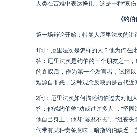
人类在苦难中表达挣扎，这是一种“哀伤
《约伯
第一场辩论开始：特曼人厄里法次的讲
1问：厄里法次是怎样的人？他为何在
答：厄里法次是约伯的三个朋友之一，
的哀叹后，作为第一个发言者，试图以
难源自罪恶，这种观念反映的是古代近东
2问：厄里法次如何描述约伯过去对他
答：他说约伯曾“劝戒过许多人”，“坚
他自己身上，他却“萎靡不振”、“沮丧
气带有某种责备意味，暗指约伯缺乏一