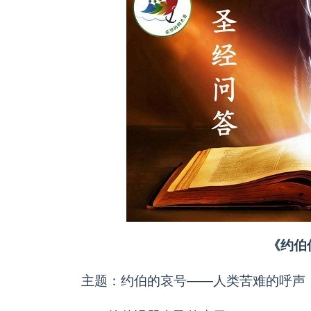
《约伯
主题：约伯的哀号——人类苦难的呼声