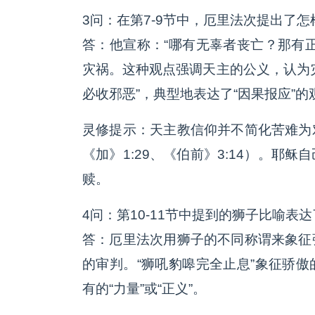
3问：在第7-9节中，厄里法次提出了
答：他宣称：“哪有无辜者丧亡？那有
灾祸。这种观点强调天主的公义，认为
必收邪恶”，典型地表达了“因果报应”的
灵修提示：天主教信仰并不简化苦难为
《加》1:29、《伯前》3:14）。耶
赎。
4问：第10-11节中提到的狮子比喻表
答：厄里法次用狮子的不同称谓来象征
的审判。“狮吼豹嗥完全止息”象征骄
有的“力量”或“正义”。