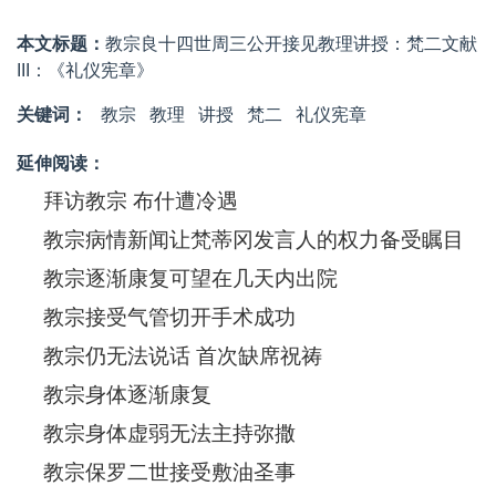
本文标题：
教宗良十四世周三公开接见教理讲授：梵二文献
III：《礼仪宪章》
关键词：
教宗
教理
讲授
梵二
礼仪宪章
延伸阅读：
拜访教宗 布什遭冷遇
教宗病情新闻让梵蒂冈发言人的权力备受瞩目
教宗逐渐康复可望在几天内出院
教宗接受气管切开手术成功
教宗仍无法说话 首次缺席祝祷
教宗身体逐渐康复
教宗身体虚弱无法主持弥撒
教宗保罗二世接受敷油圣事