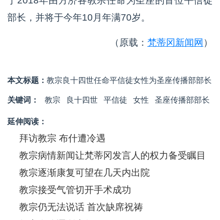
于2018年由方济各教宗任命为圣座的首位平信徒
部长，并将于今年10月年满70岁。
（原载：
梵蒂冈新闻网
）
本文标题：
教宗良十四世任命平信徒女性为圣座传播部部长
关键词：
教宗
良十四世
平信徒
女性
圣座传播部部长
延伸阅读：
拜访教宗 布什遭冷遇
教宗病情新闻让梵蒂冈发言人的权力备受瞩目
教宗逐渐康复可望在几天内出院
教宗接受气管切开手术成功
教宗仍无法说话 首次缺席祝祷