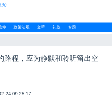
所)
信仰
政策法规
文萃
礼仪
专题
的路程，应为静默和聆听留出空
02-24 09:25:17