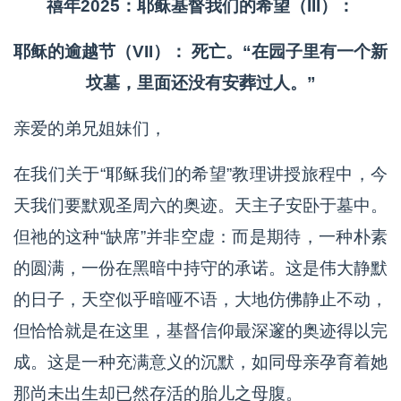
禧年2025：耶稣基督我们的希望（III）：
耶稣的逾越节（VII）： 死亡。“在园子里有一个新
坟墓，里面还没有安葬过人。”
亲爱的弟兄姐妹们，
在我们关于“耶稣我们的希望”教理讲授旅程中，今
天我们要默观圣周六的奥迹。天主子安卧于墓中。
但祂的这种“缺席”并非空虚：而是期待，一种朴素
的圆满，一份在黑暗中持守的承诺。这是伟大静默
的日子，天空似乎暗哑不语，大地仿佛静止不动，
但恰恰就是在这里，基督信仰最深邃的奥迹得以完
成。这是一种充满意义的沉默，如同母亲孕育着她
那尚未出生却已然存活的胎儿之母腹。