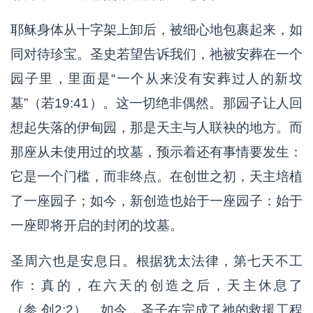
耶稣身体从十字架上卸后，被细心地包裹起来，如
同对待珍宝。圣史若望告诉我们，祂被安葬在一个
园子里，里面是“一个从来没有安葬过人的新坟
墓”（若19:41）。这一切绝非偶然。那园子让人回
想起失落的伊甸园，那是天主与人联袂的地方。而
那座从未使用过的坟墓，预示着还有事情要发生：
它是一个门槛，而非终点。在创世之初，天主培植
了一座园子；如今，新创造也始于一座园子：始于
一座即将开启的封闭的坟墓。
圣周六也是安息日。根据犹太法律，第七天不工
作：真的，在六天的创造之后，天主休息了
（参 创2:2）。如今，圣子在完成了祂的救援工程