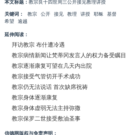
本文标题：
教宗良十四世周三公开接见教理讲授
关键词：
教宗
公开
接见
​教理
讲授
耶稣
基督
希望
逾越
延伸阅读：
拜访教宗 布什遭冷遇
教宗病情新闻让梵蒂冈发言人的权力备受瞩目
教宗逐渐康复可望在几天内出院
教宗接受气管切开手术成功
教宗仍无法说话 首次缺席祝祷
教宗身体逐渐康复
教宗身体虚弱无法主持弥撒
教宗保罗二世接受敷油圣事
信德网版权与免责声明：