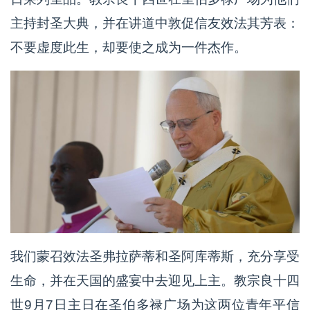
主持封圣大典，并在讲道中敦促信友效法其芳表：
不要虚度此生，却要使之成为一件杰作。
我们蒙召效法圣弗拉萨蒂和圣阿库蒂斯，充分享受
生命，并在天国的盛宴中去迎见上主。教宗良十四
世9月7日主日在圣伯多禄广场为这两位青年平信