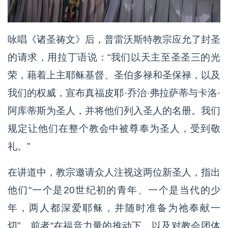
咏唱《诸圣祷文》后，普雷沃斯特教宗应允了封圣
的请求，用拉丁语说：“我们以天主至圣圣三的光
荣，藉着上主耶稣基督、圣伯多禄和圣保禄，以及
我们的权威，宣布真福皮耶·乔治·弗拉萨蒂与卡洛·
阿库蒂斯为圣人，并将他们列入圣人的名册。我们
规定让他们在整个教会中被尊奉为圣人，受到敬
礼。”
在讲道中，教宗邀请众人注视这两位新圣人，指出
他们“一个是20世纪初的青年、一个是当代的少
年，两人都深爱耶稣，并随时准备为祂奉献一
切”。前者“在福音力量的推动下，以及对教会团体