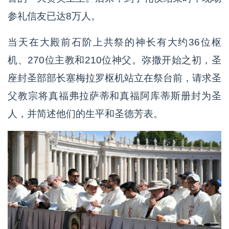
参礼信友已达8万人。
当天在大殿前石阶上共祭的神长有大约36位枢
机、270位主教和210位神父。弥撒开始之初，圣
座封圣部部长塞梅拉罗枢机站立在祭台前，请求圣
父教宗将真福弗拉萨蒂和真福阿库蒂斯册封为圣
人，并简述他们的生平和圣德芳表。