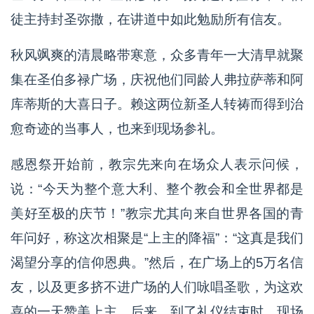
徒主持封圣弥撒，在讲道中如此勉励所有信友。
秋风飒爽的清晨略带寒意，众多青年一大清早就聚
集在圣伯多禄广场，庆祝他们同龄人弗拉萨蒂和阿
库蒂斯的大喜日子。赖这两位新圣人转祷而得到治
愈奇迹的当事人，也来到现场参礼。
感恩祭开始前，教宗先来向在场众人表示问候，
说：“今天为整个意大利、整个教会和全世界都是
美好至极的庆节！”教宗尤其向来自世界各国的青
年问好，称这次相聚是“上主的降福”：“这真是我们
渴望分享的信仰恩典。”然后，在广场上的5万名信
友，以及更多挤不进广场的人们咏唱圣歌，为这欢
喜的一天赞美上主。后来，到了礼仪结束时，现场