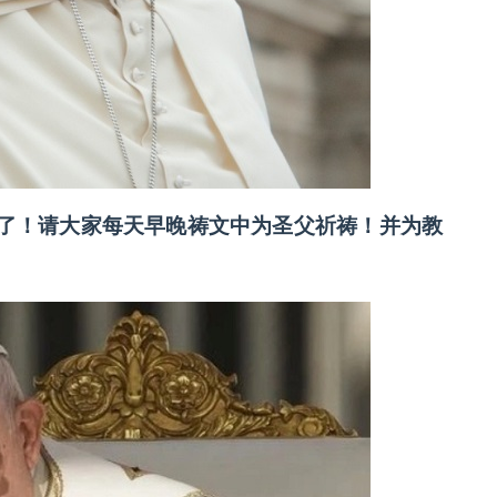
了！请大家每天早晚祷文中为圣父祈祷！并为教