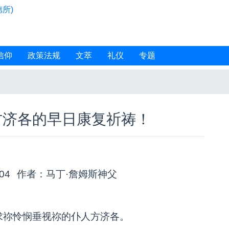
所)
信仰
政策法规
文萃
礼仪
专题
方济各的早日康复祈祷！
:04
作者：马丁·詹姆斯神父
求祢怜悯垂视祢的仆人方济各。