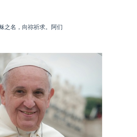
稣之名，向祢祈求。阿们