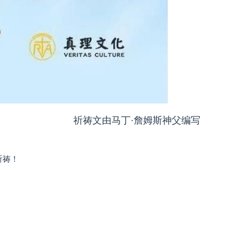
祈祷文由马丁·詹姆斯神父编写
祈祷！
复