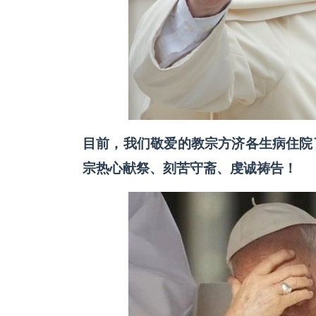
目前，我们敬爱的教宗方济各生病住院
宗热心献祭、刻苦守斋、虔诚祷告！