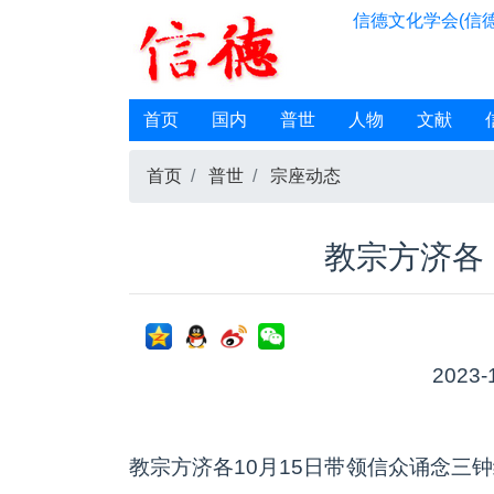
信德文化学会(信德
首页
国内
普世
人物
文献
首页
普世
宗座动态
教宗方济各
2023-
教宗方济各10月15日带领信众诵念三