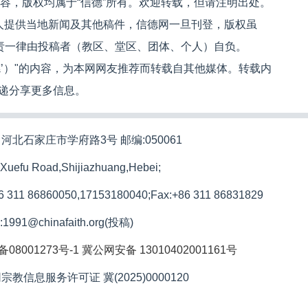
内容，版权均属于“信德”所有。欢迎转载，但请注明出处。
人提供当地新闻及其他稿件，信德网一旦刊登，版权虽
文责一律由投稿者（教区、堂区、团体、个人）自负。
信德’）"的内容，为本网网友推荐而转载自其他媒体。转载内
递分享更多信息。
河北石家庄市学府路3号 邮编:050061
 Xuefu Road,Shijiazhuang,Hebei;
86 311 86860050,17153180040;
Fax:+86 311 86831829
l:1991@chinafaith.org(投稿)
备08001273号-1
冀公网安备 13010402001161号
宗教信息服务许可证 冀(2025)0000120