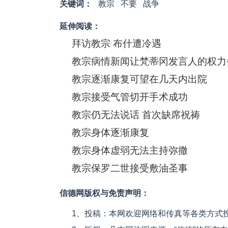
关键词：
教宗
不要
战争
延伸阅读：
拜访教宗 布什遭冷遇
教宗病情新闻让梵蒂冈发言人的权力
教宗逐渐康复可望在几天内出院
教宗接受气管切开手术成功
教宗仍无法说话 首次缺席祝祷
教宗身体逐渐康复
教宗身体虚弱无法主持弥撒
教宗保罗二世接受敷油圣事
信德网版权与免责声明：
1、投稿：本网欢迎网络和传真等各类方式