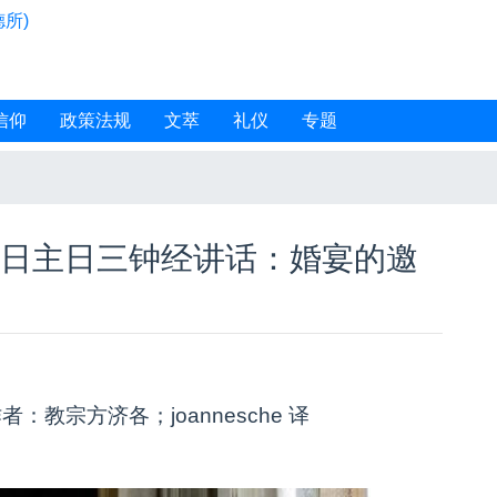
所)
信仰
政策法规
文萃
礼仪
专题
15日主日三钟经讲话：婚宴的邀
者：教宗方济各；joannesche 译