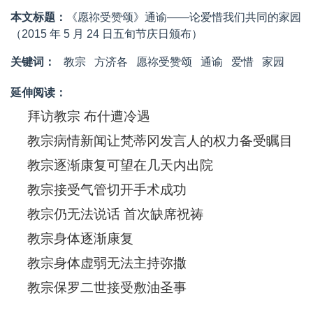
本文标题：
《愿祢受赞颂》通谕——论爱惜我们共同的家园
（2015 年 5 月 24 日五旬节庆日颁布）
关键词：
教宗
方济各
愿祢受赞颂
通谕
爱惜
家园
延伸阅读：
拜访教宗 布什遭冷遇
教宗病情新闻让梵蒂冈发言人的权力备受瞩目
教宗逐渐康复可望在几天内出院
教宗接受气管切开手术成功
教宗仍无法说话 首次缺席祝祷
教宗身体逐渐康复
教宗身体虚弱无法主持弥撒
教宗保罗二世接受敷油圣事