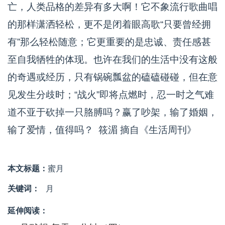
亡，人类品格的差异有多大啊！它不象流行歌曲唱
的那样潇洒轻松，更不是闭着眼高歌“只要曾经拥
有”那么轻松随意；它更重要的是忠诚、责任感甚
至自我牺牲的体现。也许在我们的生活中没有这般
的奇遇或经历，只有锅碗瓢盆的磕磕碰碰，但在意
见发生分歧时；“战火”即将点燃时，忍一时之气难
道不亚于砍掉一只胳膊吗？赢了吵架，输了婚姻，
输了爱情，值得吗？ 筱湄 摘自《生活周刊》
本文标题：
蜜月
关键词：
月
延伸阅读：