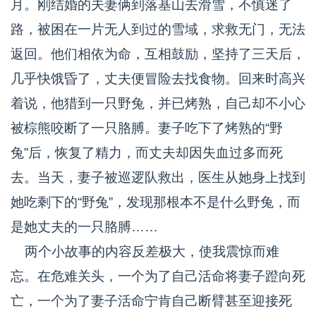
月。刚结婚的夫妻俩到落基山去滑雪，不慎迷了
路，被困在一片无人到过的雪域，求救无门，无法
返回。他们相依为命，互相鼓励，坚持了三天后，
几乎快饿昏了，丈夫便冒险去找食物。回来时高兴
着说，他猎到一只野兔，并已烤熟，自己却不小心
被棕熊咬断了一只胳膊。妻子吃下了烤熟的“野
兔”后，恢复了精力，而丈夫却因失血过多而死
去。当天，妻子被巡逻队救出，医生从她身上找到
她吃剩下的“野兔”，发现那根本不是什么野兔，而
是她丈夫的一只胳膊……
两个小故事的内容反差极大，使我震惊而难
忘。在危难关头，一个为了自己活命将妻子蹬向死
亡，一个为了妻子活命宁肯自己断臂甚至迎接死