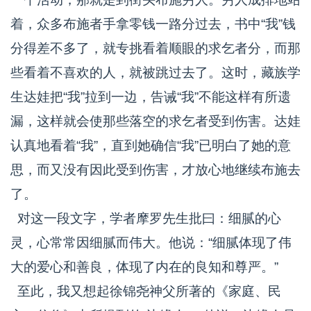
着，众多布施者手拿零钱一路分过去，书中“我”钱
分得差不多了，就专挑看着顺眼的求乞者分，而那
些看着不喜欢的人，就被跳过去了。这时，藏族学
生达娃把“我”拉到一边，告诫“我”不能这样有所遗
漏，这样就会使那些落空的求乞者受到伤害。达娃
认真地看着“我”，直到她确信“我”已明白了她的意
思，而又没有因此受到伤害，才放心地继续布施去
了。
对这一段文字，学者摩罗先生批曰：细腻的心
灵，心常常因细腻而伟大。他说：“细腻体现了伟
大的爱心和善良，体现了内在的良知和尊严。”
至此，我又想起徐锦尧神父所著的《家庭、民