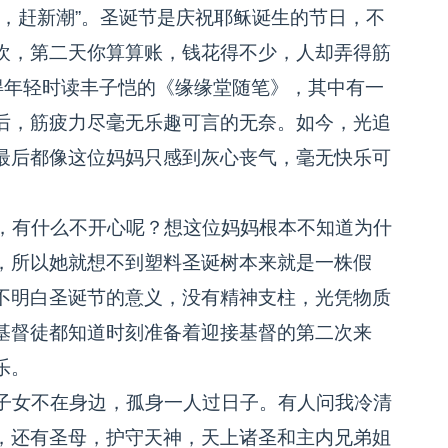
，赶新潮”。圣诞节是庆祝耶稣诞生的节日，不
欢，第二天你算算账，钱花得不少，人却弄得筋
得年轻时读丰子恺的《缘缘堂随笔》，其中有一
后，筋疲力尽毫无乐趣可言的无奈。如今，光追
最后都像这位妈妈只感到灰心丧气，毫无快乐可
，有什么不开心呢？想这位妈妈根本不知道为什
，所以她就想不到塑料圣诞树本来就是一株假
不明白圣诞节的意义，没有精神支柱，光凭物质
基督徒都知道时刻准备着迎接基督的第二次来
乐。
子女不在身边，孤身一人过日子。有人问我冷清
，还有圣母，护守天神，天上诸圣和主内兄弟姐