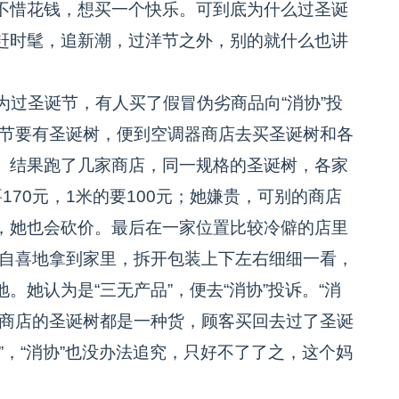
不惜花钱，想买一个快乐。可到底为什么过圣诞
赶时髦，追新潮，过洋节之外，别的就什么也讲
过圣诞节，有人买了假冒伪劣商品向“消协”投
诞节要有圣诞树，便到空调器商店去买圣诞树和各
。结果跑了几家商店，同一规格的圣诞树，各家
170元，1米的要100元；她嫌贵，可别的商店
，她也会砍价。最后在一家位置比较冷僻的店里
沾自喜地拿到家里，拆开包装上下左右细细一看，
她认为是“三无产品”，便去“消协”投诉。“消
个商店的圣诞树都是一种货，顾客买回去过了圣诞
”，“消协”也没办法追究，只好不了了之，这个妈