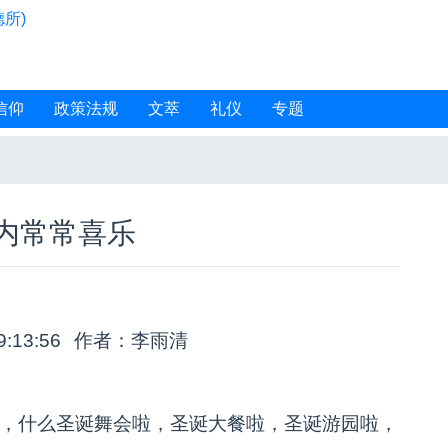
所)
信仰
政策法规
文萃
礼仪
专题
内常常喜乐
9:13:56
作者：李雨清
节，什么圣诞舞会啦，圣诞大餐啦，圣诞游园啦，