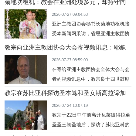
上。教会会议秘书长格雷奇枢机解释
菊地功枢机：教会在亚洲处境多元，却持守同
于服务每一个打电话或亲自到办公室
一信仰
道，“评估不是技术操作，而是关乎感
2026-07-27 09:04:53
求助的人：“不论是为教宗，还是为弱
恩和真理的经
亚洲主教团协会秘书长菊地功枢机接
小者中的最后一个，我都随时打开电
受本新闻网采访，省思亚洲主教团协
脑。热心助人不需要问职务，只需要
会全体大会的成果。他强调，信仰、
满满的爱。”教宗良十四世与费雷蒂在
教宗向亚洲主教团协会大会寄视频讯息：耶稣
对人性尊严的保护，以及关于移民潮
是我们共融之源
梵蒂冈城国这小小的世界里，先有职
2026-07-27 08:59:00
的紧急牧灵对策，这些是全亚洲教会
员、再谈
在寄给亚洲主教团协会全体大会与会
共同的首要之务。通过亚洲主教团协
者的视频讯息中，教宗良十四世鼓励
会这几天的会议，与会者有机会加深
在地方教会推动与圣体圣事有关的灵
对亚洲教会现况的认识，也就是大
教宗在苏比亚科探访圣本笃和圣女斯高拉谛加
修，增进共融的纽带，从而携手搭建
隐修院
家“虽然处境多元，却在同一的信仰、
2026-07-24 10:07:19
桥梁。在亚洲主教团协会于印度尼西
基督唯一的奥
教宗于22日中午前离开瓦莱彼得拉至
亚雅加达（Jakarta）举行全体大会之
圣圣三朝圣地后，探访了苏比亚科的
际，教宗良十四世通过一段视频讯息
圣本笃隐修院。随后，他前往圣女斯