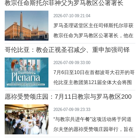
圣本笃的墓前停留祈祷。圣座新闻室
教宗任命斯托尔菲神父为罗马教区公署署长
浴设施的贫困者和无家可归者。这些
通过即时通信软件通知，教宗为世界
2026-07-10 09:21:04
设施由教宗赈济所管理，是方济各教
上的“流血和冲
罗马圣理诺堂区主任司铎斯托尔菲获
宗于2015年提倡设立的。亚纳修女表
教宗任命为罗马教区公署署长，他在
示，这些无家可归的人除了需要洗
圣所建设方面经验丰富。新署长将辅
漱、剃须和打理自己之外，还“需要被
哥伦比亚：教会正视圣召减少、重申加强司铎
助教宗罗马教区代理主教，协调各部
培育
倾听”，对于贫困者而言，这意味
2026-07-09 09:33:00
门的工作。教宗良十四世7月7日任命
着“重拾起至少
7月6日至10日在首都波哥大召开的哥
斯托尔菲（Pier Luigi Stolfi）神父为
伦比亚主教团第121届全体大会将围
罗马教区公署署长。这是教宗在罗马
绕圣召减少、加强司铎培育这一核心
教区组织架构中新设立的职务，目的
愿祢受赞颂庄园：7月11日教宗与罗马教区200
问题展开。主教们将共同探讨在当今
名穷人共进午餐
是辅助教宗罗马教区代理主教雷纳枢
2026-07-09 09:23:33
背景下通过倾听与分辨，回应哥伦比
机履行
“与教宗共进午餐”这项活动将于冈道
亚教会的圣召需要。90位全国各地主
尔夫堡的愿祢受赞颂庄园举行，旨在
教共同辨识教会的生活与使命。此
复制2025年8月份关怀和接近弱小的