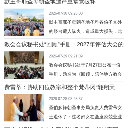
默主哥耶圣母朝圣地遭严重蓄意破坏
区，默默地陪伴着千千万万在喧嚣与
2026-07-30 09:23:00
匆忙中寻找意义的人。主，祢了解城
默主哥耶圣母朝圣地圣雅各伯圣堂外
市的心：它的光明与阴影，它的喧嚣
的祭台遭人纵火，造成重大损失，此
与孤独。我们知道城市蒙召成为自由
外，一尊童贞圣母玛利亚态像也遭人
与机遇之地，却也可能变成冷漠与隔
教会会议秘书处“回顾”手册：2027年评估大会的
涂污。该堂区办公区发表公告，邀请
准则和指示
绝的空间。因此，今天我们求祢赐给
2026-07-29 09:21:09
信友为此破坏行为祈祷、宽恕和守
我们新的眼光
教会会议秘书处于7月27日公布一份
斋。公告中还表示，事发地方已完成
手册，题名为《回顾，陪伴地方教会
清理，再次适合敬礼使用。波斯尼亚
准备评估会议》，旨在伴随天主教拉
和黑塞哥维那的默主哥耶圣母朝圣地
费雷蒂：协助四位教宗和整个梵蒂冈“翱翔天
丁礼和东方礼教区筹备并举办各自于
际”的妇女
于7月27日周一至28日周二晚间发
2026-07-28 08:25:37
2027年上半年举行的评估会议，借以
圣伯多禄朝圣事务局负责人费雷蒂女
为“回顾”阶段划下句号。该文件不同
士退休了：这名妇女在圣座兢兢业业
语言的版本已公布在synod.va网站
长达47年，安排飞机和行程，总是乐