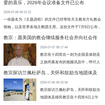
外，大会还邀请了各大神学院院长、
爱的喜乐，2026年会议准备文件已公布
经验，当时教宗与阿尔巴诺的处境脆
培育导师、修生、男女修会会士，以
2026-07-08 09:23:22
弱者共度午餐时光。此外，届时也安
及与哥伦比亚神学
一份题名为《主题进程》的文件已经寄给天主教东方礼教会
排了一台感恩祭，以及教宗花园的导
领袖，以及世界各地主教团主席。这份文件于7月6日公布，
览活动。巴乔枢机：“教会蒙召居住在
旨在为教宗良十四世2026年10月7日至14日将与他们在梵蒂
人性尊严需要聆听和希望的地方。”罗
教宗：愿美国的教会继续服务社会并向社会传
冈举行的会议做准备并提供陪伴。本次会议于同年3月19日
扬福音
马教区约200名社会处境脆弱的人将
2026-07-07 09:17:44
由教宗藉着一份讯息公布，当天是《爱的喜乐》世界主教会
于7月11日
教宗良十四世在一则为全国圣体朝圣
议后宗座劝谕问世10周年。这道由方济各教宗颁
之旅闭幕发布的视频讯息中，呼吁人
们重新发掘美国历史中信仰恩典的遗
教宗探访兰佩杜萨岛，关怀和鼓励当地团体及
产。这一遗产既承认过去的价值，同
移民
2026-07-06 09:33:58
时也着眼于未来，它有如“更新与团结
教宗探访兰佩杜萨岛，关怀和鼓励当
的源泉”。浸润整个国家的信仰，既是
地团体及移民教宗良十四世4日上午
来自过去的遗产，也是展望未来的透
前往意大利南部兰佩杜萨岛，探望当