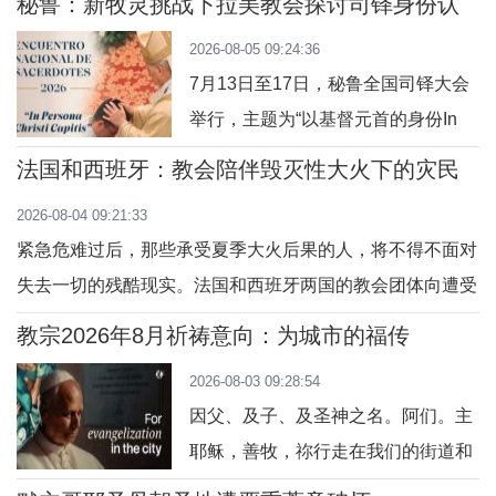
宗良十四世8月6日耶稣显圣容庆日在
秘鲁：新牧灵挑战下拉美教会探讨司铎身份认
担任主教的奇克拉约，并前往亚马逊
同
意大利亚西西天使之后圣母大殿内主
2026-08-05 09:24:36
地区内的普卡尔帕。此外，他也要去
持弥撒圣祭
7月13日至17日，秘鲁全国司铎大会
教宗方济各的出生地阿根廷，以及将
举行，主题为“以基督元首的身份In
近40年没有教宗访问过的乌拉圭。被
persona Christi Capitis”。来自秘鲁
秘鲁人民视为同胞的普雷沃斯特教
法国和西班牙：教会陪伴毁灭性大火下的灾民
全国46个教会辖区的司铎齐聚一堂，
宗，即将回到他度过多年传教岁月的
2026-08-04 09:21:33
共同探讨“作为基督净配、元首和善牧
安第斯大地，在那里
紧急危难过后，那些承受夏季大火后果的人，将不得不面对
之圣事性临在的司铎：其身份、灵修
失去一切的残酷现实。法国和西班牙两国的教会团体向遭受
与使命”。大会旨在加强司铎之间的弟
这次火灾影响的人提供援助，陪伴他们走过内心疗愈的旅
兄情谊，并进一步深化圣秩圣职的身
教宗2026年8月祈祷意向：为城市的福传
途。数以万计公顷的森林化为灰烬，数十万人流离失所，成
份认同。在当前拉丁美洲许多地方教
2026-08-03 09:28:54
千上万家庭失去了家园和所有，一切都毁于大火中。欧洲除
会
因父、及子、及圣神之名。阿们。主
了意大利，尤其是法国和西班牙正遭受大火的肆
耶稣，善牧，祢行走在我们的街道和
广场，进入宏伟的殿宇和最简陋的街