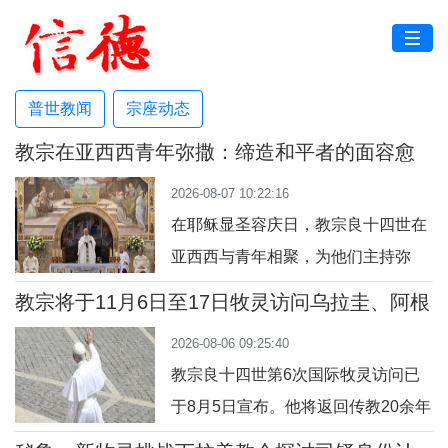
普世教闻
宗座动态
教宗在亚西西青年弥撒：缔造和平者的面容愈
加肖似基督
2026-08-07 10:22:16
在耶稣显圣容庆日，教宗良十四世在
亚西西与青年相聚，为他们主持弥
撒。他指出，耶稣正是在交谈中彰显
教宗将于11月6日至17日牧灵访问乌拉圭、阿根
神圣的容貌，因此我们也应该进入“对
廷和秘鲁
2026-08-06 09:25:40
话的艺术”。圣方济各、圣女加辣，以
教宗良十四世第6次国际牧灵访问已
及为数众多的其他青年，就是在亚西
于8月5日宣布。他将返回传教20余年
西这里面容变得愈加肖似基督的。教
的秘鲁，回到他于2015年至2023年