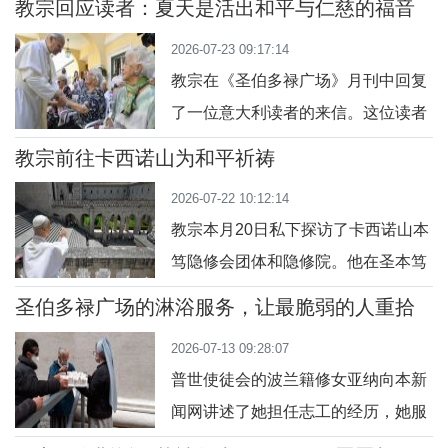
向所有与会者表达“亲切问候”。教宗
教宗回应读者：夏天是活出和平与仁慈的福音
高拉谛加隐修院，在那里与团体共进
的时节
强调，作为主耶稣的门徒，我们深
2026-07-23 09:17:14
午餐。教宗良十四世于7月22日接近
知，“耶稣
教宗在《圣伯多禄广场》月刊中回复
中午的时候离开位于亚平宁山脉中部
了一位意大利读者的来信。这位读者
的瓦莱彼得拉至圣圣三朝圣地后，驱
请问教宗如何度过暑期。教宗鼓励他
车前往30公里以外的苏比亚科，在中
教宗前往卡西诺山为和平祈祷
在假期中体验友爱与共融。愿“假
午左右到达圣本笃隐修院。圣座新闻
2026-07-22 10:12:14
期”是“暂时放下日常事务和烦恼的一
室在即时通信软
教宗本月20日私下探访了卡西诺山本
段时间，在其中可以真实地体验友谊
笃隐修会团体和隐修院。他在圣本笃
和分享”，从而“提前体验那种我们现
的墓前祈祷，为冲突地区祈求和平。
在所能活出并将在天国活出的友爱与
圣伯多禄广场的淋浴服务，让最脆弱的人重拾
教宗良十四世于7月20日私下探访了
尊严
共融”。这是教宗良十四世在回复一位
2026-07-13 09:28:07
卡西诺山本笃隐修会团体和隐修院。
读者的来
普世使徒会的波兰籍修女亚纳向本新
他在这座海拔500多米的山上欣赏非
闻网讲述了她担任志工的经历，她服
凡的自然美景，并在欧洲的共同主保
务的对象是那些使用贝尼尼柱廊下淋