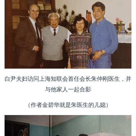
白尹夫妇访问上海知联会首任会长朱仲刚医生，并
与他家人一起合影
（作者金碧华就是朱医生的儿媳）