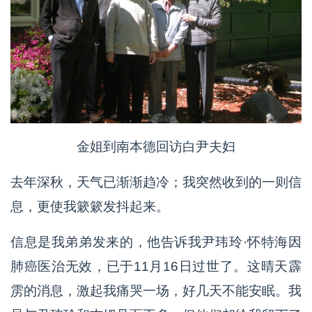
金姐到南本德回访白尹夫妇
去年深秋，天气已渐渐趋冷；我突然收到的一则信
息，更使我簌簌发抖起来。
信息是我弟弟发来的，他告诉我尹玮玲·怀特海因
肺癌医治无效，已于11月16日过世了。这晴天霹
雳的消息，激起我痛哭一场，好几天不能安眠。我