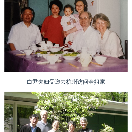
白尹夫妇受邀去杭州访问金姐家