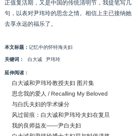
正值复活期，又是中国的传统清明节，我提笔写几
句，以表对尹玮玲的思念之情。相信上主已接纳她
去享永远的福乐了。
本文标题：
记忆中的怀特海夫妇
关键词：
白大诚
尹玮玲
延伸阅读：
白大诚和尹玮玲教授夫妇 图片集
思念我的爱人 / Recalling My Beloved
与白氏夫妇的学术缘分
风过留痕：白大诚和尹玮玲夫妇在复旦
我的良师益友——尹白夫妇