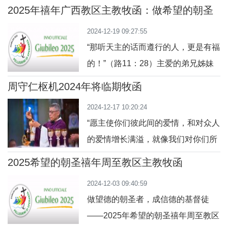
2025年禧年广西教区主教牧函：做希望的朝圣
者：善过禧年，加强福传
2024-12-19 09:27:55
“那听天主的话而遵行的人，更是有福
的！”（路11：28）主爱的弟兄姊妹
们：教宗方济各颁布2025年为常规禧
周守仁枢机2024年将临期牧函
年（Giubileo ordinario）的诏书。这
2024-12-17 10:20:24
是教会自公元1300年波尼法爵八世
“愿主使你们彼此间的爱情，和对众人
（Bonifacio VIII）教宗宣布第一次禧
的爱情增长满溢，就像我们对你们所
年以来的第31次禧年。本次禧年的名
有的爱情，好坚固你们的心，使你们
称取自《罗马书》：“望德不叫人蒙
2025希望的朝圣禧年周至教区主教牧函
在我们的主耶稣同他的众圣者来临
羞。”（罗5：5）教宗方济各在在禧
2024-12-03 09:40:59
时，于天主我们的父前，在圣德上无
年
做望德的朝圣者，成信德的基督徒
可指摘。”（得撒洛尼前书3: 12-13）
——2025年希望的朝圣禧年周至教区
亲爱的主内姊妹兄弟及各位朋友：世