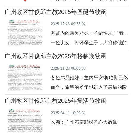
的全体堂区司铎、教区培育中心、修
广州教区甘俊邱主教2025年圣诞节牧函
会团体及教区全体信友们：愿我们的
2025-12-23 09:38:02
主耶稣基督赐予你们恩宠与平安！宗
基督内的弟兄姐妹：圣诞快乐！“看，
座牧函《开启他们的明悟》（Aperuit
一位贞女，将怀孕生子，人将称他的
Illis）（2019）宣布普世教会将每年
名字为厄玛奴耳，意思是：天主与我
常年期的第三主日定为“天主圣言主
广州教区甘俊邱主教2025年将临期牧函
们同在。”（玛1:23）天主对我们救赎
日”，邀请整个教会更深入的庆祝、研
2025-11-28 09:05:33
的高峰藉着耶稣的诞生拉开了序
读并传
各位弟兄姐妹：主内平安!将临期已然
幕。“天主使自己空虚，取了奴仆的形
而至，希望的禧年也进入了最后的阶
体，与人相似，形状也一见如人”（斐
段。幸福是我们生活的希望，是每个
2:7），“他经历了我们所经历的，只
广州教区甘俊邱主教2025年复活节牧函
人内心深处的渴望。科技与经济的变
是没有罪过”（参希4:15）。救恩不是
2025-04-11 10:29:31
迁，迫使我们的生活产生诸多改变，
对当下生活的改变，而是降生的基督
来源：广州石室耶稣圣心大教堂
很多时候我们被生活“压迫到”沧桑无
在我们的人性生命中与我们一起同