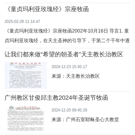
（参《教宗方济各2025年四旬期文
《童贞玛利亚玫瑰经》宗座牧函
告：在希望中我们同行》）。北京教
区藉“家庭年”主题，继续鼓励大家在
2025-02-28 11:14:47
堂区团体、
《童贞玛利亚玫瑰经》宗座牧函2002年10月16日 导言1. 童
贞玛利亚玫瑰经，在天主圣神的引导下，于第二个千年中逐
渐发展。这种祈祷受到许多圣人的喜爱，也受到教会训导的
让我们都来做“希望的朝圣者”天主教长治教区
鼓励。它既单纯又深入，即使在这刚开始的第三个千年，仍
2025年禧年牧函
2024-12-23 15:45:17
然是一种相当重要的祈祷，也定会带来圣德的果实。玫瑰经
来源：天主教长治教区
祈祷在基督信仰的灵修道路上占有
广州教区甘俊邱主教2024年圣诞节牧函
2024-12-20 09:45:29
来源：广州石室耶稣圣心大教堂