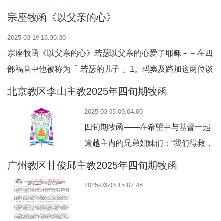
力。南宋词人辛弃疾写道：“叹人生，
行，我们的人性在基督的人性生命内
宗座牧函《以父亲的心》
不如意事，十常八九”，圣保禄宗徒
得以圣化。
说：“我们的家乡原是在天上（斐
2025-03-19 16:30:30
3:20)”，“我们期待所有希望的幸福，
宗座牧函《以父亲的心》若瑟以父亲的心爱了耶稣－－在四
和我们伟大的天主及救主耶稣基督光
部福音中他被称为「 若瑟的儿子 」1。玛窦及路加这两位谈
荣的显现(铎2:13)”。
论若瑟最多的福音作者只提供了一点讯息，但足以让我们了
北京教区李山主教2025年四旬期牧函
解他是怎样的父亲，以及上智的安排所赋予他的使命。我们
2025-03-05 09:04:00
知道，若瑟是一位卑微的木匠（参阅：玛 13:55），与玛利
四旬期牧函——在希望中与基督一起
亚订了婚（参阅：玛
逾越主内的兄弟姐妹们：“我们得救，
还是在于希望。”（罗8:24）值此恩宠
广州教区甘俊邱主教2025年四旬期牧函
的禧年，普世教会邀请我们怀着信德
2025-03-03 15:07:48
与希望，通过圣灰礼仪这一忏悔仪
式，开启一年一度的四旬期朝圣之旅