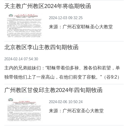
主教牧函 主内的兄弟姐妹们：愿赐平
界主教代表会议第十六届常务大会第
天主教广州教区2024年将临期牧函
安的主，亲自时时处处赐给你们平
二会期几周前刚结束，接踵而来的是
2024-12-03 09:32:25
安！愿主与你们众人同在！（得后
将临期。教
来源：广州石室耶稣圣心大教堂
3:16）在2024年5月9日，我们敬爱的
教宗方济各颁布了禧年诏书《望德不
北京教区李山主教四旬期牧函
让人蒙羞》，并以“希望的朝圣者”作
为本次禧年的核心主题，旨在提醒鼓
2024-02-14 07:54:30
励我们做渴
主内的兄弟姐妹们：“耶稣带着伯多禄、雅各伯和若望，单
独带领他们上了一座高山，在他们前变了容貌。”（谷9:2）
耶稣在公开传教前进入约旦河接受洗礼，在逾越节前登上高
广州教区甘俊邱主教2024年四旬期牧函
山彰显圣容，前者指向了我们的洗礼，后者预告了我们的复
2024-02-06 10:50:24
活（参《天主教教理》556）。圣父发言，圣子临在，圣神
来源：广州石室圣心大教堂
以鸽子和云彩的形象显现，天主圣三与人类展