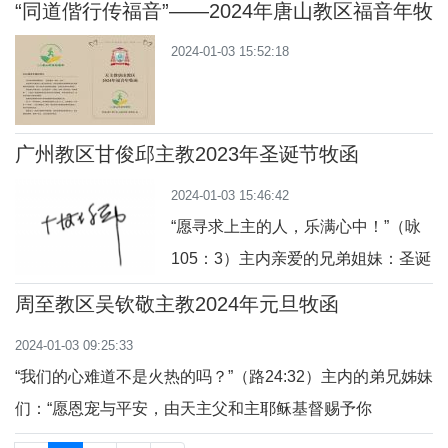
“同道偕行传福音”——2024年唐山教区福音年牧
函
2024-01-03 15:52:18
广州教区甘俊邱主教2023年圣诞节牧函
2024-01-03 15:46:42
“愿寻求上主的人，乐满心中！”（咏
105：3）主内亲爱的兄弟姐妹：圣诞
快乐！“愿寻求上主的人，乐满心
周至教区吴钦敬主教2024年元旦牧函
中！”（咏105：3）今夜，我们来谈
2024-01-03 09:25:33
一谈牧童；牧童们寻找到了躺在马槽
“我们的心难道不是火热的吗？”（路24:32）主内的弟兄姊妹
中的耶稣，极其高兴欢喜：“众天使离
们：“愿恩宠与平安，由天主父和主耶稣基督赐予你
开他们往天上去了以后，牧人们就彼
们！”（得后1: 2）在此天主之母瞻礼之时，新年元旦之际，