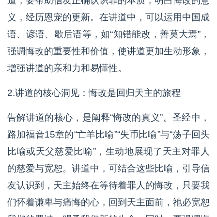
道，要帮助信友正确认识罪的本质，明白悔改的意
义，经历恩宠的更新。在讲道中，可以运用中国成
语、谚语、歇后语等，如“知错能改，善莫大焉”，
强调悔改的重要性和价值，使讲道更加生动形象，
增强讲道的亲和力和易懂性。
2.讲道的核心洞见：悔改是回归天主的旅程
告解讲道的核心，是阐释“悔改的真义”。圣经中，
路加福音15章的“亡羊比喻”“失币比喻”与“荡子回头
比喻或天父慈爱比喻”，生动地展现了天主对罪人
的慈爱与宽恕。讲道中，可结合这些比喻，引导信
友认识到，天主始终在等待着罪人的悔改，只要我
们怀着谦卑与痛悔的心，回到天主面前，祂必宽恕