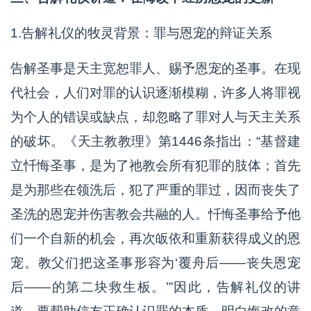
1.告解礼仪的牧灵背景：罪与恩宠的辩证关系
告解圣事是天主宽恕罪人、赐予恩宠的圣事。在现
代社会，人们对罪的认识逐渐模糊，许多人将罪视
为个人的错误或缺点，却忽略了罪对人与天主关系
的破坏。《天主教教理》第1446条指出：“基督建
立忏悔圣事，是为了祂教会所有犯罪的肢体；首先
是为那些在领洗后，犯了严重的罪过，因而丧失了
圣洗的恩宠并伤害教会共融的人。忏悔圣事给予他
们一个自新的机会，再次皈依和重新获得成义的恩
宠。教父们把这圣事形容为‘覆舟后——丧失恩宠
后——的第二块救生板。’”因此，告解礼仪的讲