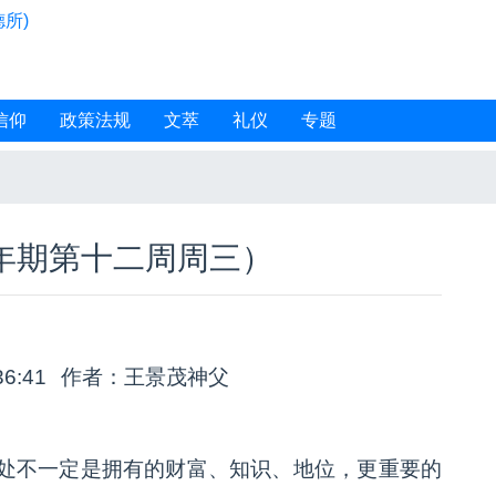
所)
信仰
政策法规
文萃
礼仪
专题
常年期第十二周周三）
36:41
作者：王景茂神父
处不一定是拥有的财富、知识、地位，更重要的