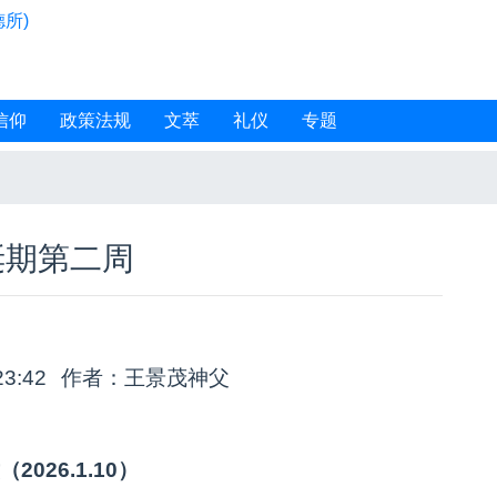
所)
信仰
政策法规
文萃
礼仪
专题
诞期第二周
23:42
作者：王景茂神父
2026.1.10）