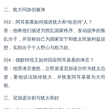
二、犹大玛加伯被谗
问3：阿耳基慕如何描述犹大和“哈息待”人？
答：他将他们描述为扰乱国家秩序、发动战争的叛
乱分子，并宣称自己为国家安宁和犹太民族利益设
想，实则出于个人野心与权力欲。
问4：德默特琉王如何回应阿耳基慕的谗言？
答：他受谗言激怒，立即派遣尼加诺尔作为犹太总
督，要他设法除掉犹大，并恢复阿耳基慕为大司
祭。
三、尼加诺尔初与犹大和好