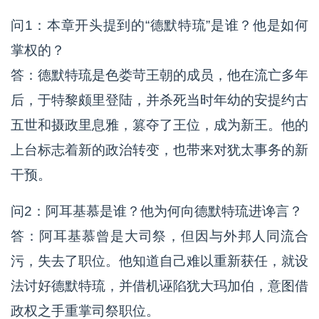
问1：本章开头提到的“德默特琉”是谁？他是如何
掌权的？
答：德默特琉是色娄苛王朝的成员，他在流亡多年
后，于特黎颇里登陆，并杀死当时年幼的安提约古
五世和摄政里息雅，篡夺了王位，成为新王。他的
上台标志着新的政治转变，也带来对犹太事务的新
干预。
问2：阿耳基慕是谁？他为何向德默特琉进谗言？
答：阿耳基慕曾是大司祭，但因与外邦人同流合
污，失去了职位。他知道自己难以重新获任，就设
法讨好德默特琉，并借机诬陷犹大玛加伯，意图借
政权之手重掌司祭职位。