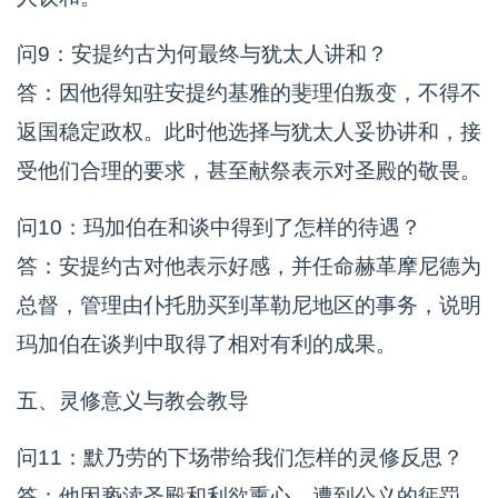
问9：安提约古为何最终与犹太人讲和？
答：因他得知驻安提约基雅的斐理伯叛变，不得不
返国稳定政权。此时他选择与犹太人妥协讲和，接
受他们合理的要求，甚至献祭表示对圣殿的敬畏。
问10：玛加伯在和谈中得到了怎样的待遇？
答：安提约古对他表示好感，并任命赫革摩尼德为
总督，管理由仆托肋买到革勒尼地区的事务，说明
玛加伯在谈判中取得了相对有利的成果。
五、灵修意义与教会教导
问11：默乃劳的下场带给我们怎样的灵修反思？
答：他因亵渎圣殿和利欲熏心，遭到公义的惩罚，