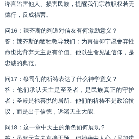
谗言陷害他人、损害民族，提醒我们宗教职权若无
德行，反成祸害。
问16：辣齐斯的殉道对信友有何激励意义？
答：辣齐斯的牺牲教导我们：为真信仰宁愿舍弃性
命也比背弃天主更有价值。他以生命见证信仰，是
忠诚的典范。
问17：祭司们的祈祷表达了什么神学意义？
答：他们承认天主是至圣者，是民族真正的守护
者；圣殿是祂喜悦的居所。他们的祈祷不是政治抗
议，而是出于信德，诉诸天主大能。
问18：这一章中天主的角色如何展现？
答：虽然天主未直接干预，但祂藉由人心（尼加诺