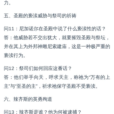
力。
五、圣殿的亵渎威胁与祭司的祈祷
问11：尼加诺尔在圣殿中说了什么亵渎性的话？
答：他威胁若不交出犹大，就要摧毁圣殿与祭坛，
并在其上为外邦神雕尼索建庙，这是一种极严重的
亵渎行为。
问12：祭司们如何回应这番话？
答：他们举手向天，呼求天主，称祂为“万有的上
主”与“至圣的主”，祈求祂保守圣殿不受亵渎。
六、辣齐斯的英勇殉道
问13：辣齐斯是谁？他为何被逮捕？