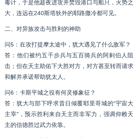
毒计，于是他趁夜进攻并焚毁港口与船只，火势之
大，连远在240斯塔狄外的耶路撒冷都可见。
二、对异族攻击与胜利的神助
问5：在攻打提摩太途中，犹大遇见了什么敌军？
答：他们被约五千步兵与五百骑兵的阿剌伯人阻
击；但在天主助佑下大胜对方，对方甚至转而请求
和解并承诺帮助犹太人。
问6：卡斯平城之役有何灵修象征？
答：犹大与部下呼求昔日倾覆耶里哥城的“宇宙大
主宰”，预示胜利来自天主而非军力，强调仰赖天
主的信德胜过武力依靠。