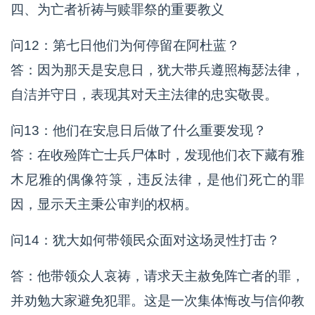
四、为亡者祈祷与赎罪祭的重要教义
问12：第七日他们为何停留在阿杜蓝？
答：因为那天是安息日，犹大带兵遵照梅瑟法律，
自洁并守日，表现其对天主法律的忠实敬畏。
问13：他们在安息日后做了什么重要发现？
答：在收殓阵亡士兵尸体时，发现他们衣下藏有雅
木尼雅的偶像符箓，违反法律，是他们死亡的罪
因，显示天主秉公审判的权柄。
问14：犹大如何带领民众面对这场灵性打击？
答：他带领众人哀祷，请求天主赦免阵亡者的罪，
并劝勉大家避免犯罪。这是一次集体悔改与信仰教