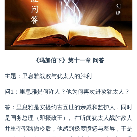
《玛加伯下》第十一章 问答
主题：里息雅战败与犹太人的胜利
问1：里息雅是何许人？他为何再次进攻犹太人？
答：里息雅是安提约古五世的亲戚和监护人，同时
是国务总理（即摄政王）。在听闻犹太人战胜敌人
并重夺耶路撒冷后，他感到极度愤怒与羞辱，于是