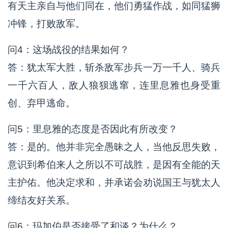
有天主亲自与他们同在，他们勇猛作战，如同猛狮
冲锋，打败敌军。
问4：这场战役的结果如何？
答：犹太军大胜，斩杀敌军步兵一万一千人、骑兵
一千六百人，敌人狼狈逃窜，连里息雅也身受重
创、弃甲逃命。
问5：里息雅的态度是否因此有所改变？
答：是的。他并非完全愚昧之人，当他反思失败，
意识到希伯来人之所以不可战胜，是因有全能的天
主护佑。他决定求和，并承诺会劝说国王与犹太人
缔结友好关系。
问6：玛加伯是否接受了和谈？为什么？