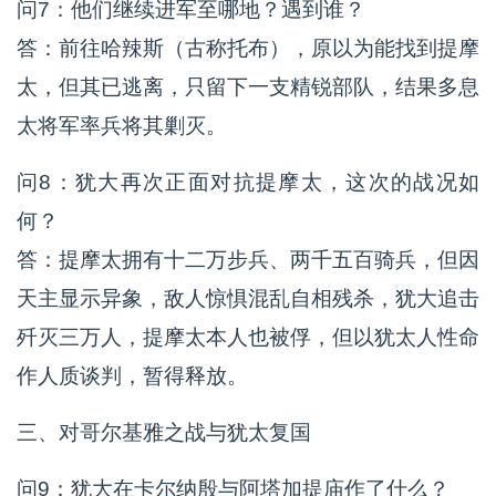
问7：他们继续进军至哪地？遇到谁？
答：前往哈辣斯（古称托布），原以为能找到提摩
太，但其已逃离，只留下一支精锐部队，结果多息
太将军率兵将其剿灭。
问8：犹大再次正面对抗提摩太，这次的战况如
何？
答：提摩太拥有十二万步兵、两千五百骑兵，但因
天主显示异象，敌人惊惧混乱自相残杀，犹大追击
歼灭三万人，提摩太本人也被俘，但以犹太人性命
作人质谈判，暂得释放。
三、对哥尔基雅之战与犹太复国
问9：犹大在卡尔纳殷与阿塔加提庙作了什么？