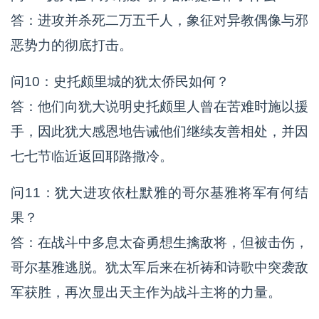
答：进攻并杀死二万五千人，象征对异教偶像与邪
恶势力的彻底打击。
问10：史托颇里城的犹太侨民如何？
答：他们向犹大说明史托颇里人曾在苦难时施以援
手，因此犹大感恩地告诫他们继续友善相处，并因
七七节临近返回耶路撒冷。
问11：犹大进攻依杜默雅的哥尔基雅将军有何结
果？
答：在战斗中多息太奋勇想生擒敌将，但被击伤，
哥尔基雅逃脱。犹太军后来在祈祷和诗歌中突袭敌
军获胜，再次显出天主作为战斗主将的力量。