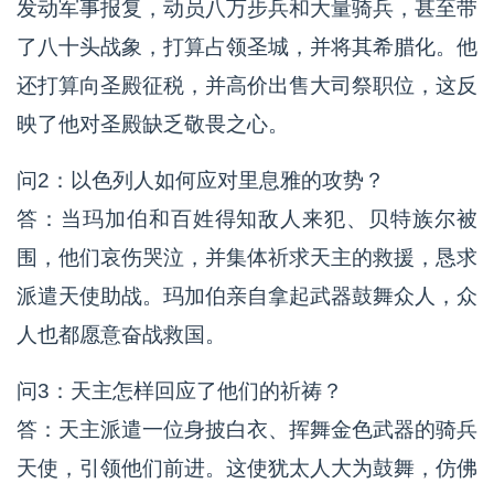
发动军事报复，动员八万步兵和大量骑兵，甚至带
了八十头战象，打算占领圣城，并将其希腊化。他
还打算向圣殿征税，并高价出售大司祭职位，这反
映了他对圣殿缺乏敬畏之心。
问2：以色列人如何应对里息雅的攻势？
答：当玛加伯和百姓得知敌人来犯、贝特族尔被
围，他们哀伤哭泣，并集体祈求天主的救援，恳求
派遣天使助战。玛加伯亲自拿起武器鼓舞众人，众
人也都愿意奋战救国。
问3：天主怎样回应了他们的祈祷？
答：天主派遣一位身披白衣、挥舞金色武器的骑兵
天使，引领他们前进。这使犹太人大为鼓舞，仿佛