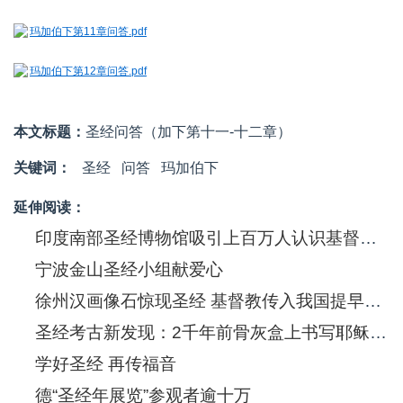
玛加伯下第11章问答.pdf
玛加伯下第12章问答.pdf
本文标题：
圣经问答（加下第十一-十二章）
关键词：
圣经
问答
玛加伯下
延伸阅读：
印度南部圣经博物馆吸引上百万人认识基督信息
宁波金山圣经小组献爱心
徐州汉画像石惊现圣经 基督教传入我国提早550年
圣经考古新发现：2千年前骨灰盒上书写耶稣(图)
学好圣经 再传福音
德“圣经年展览”参观者逾十万