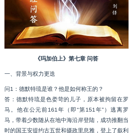
《玛加伯上》第七章 问答
一、背景与权力更迭
问1：德默特琉是谁？他是如何称王的？
答：德默特琉是色娄苛的儿子，原本被拘留在罗
马。他在公元前161年（即“第151年”）逃离罗
马，带着少数随从在地中海沿岸登陆，成功推翻当
时的国王安提约古五世和摄政里息雅，登上了叙利