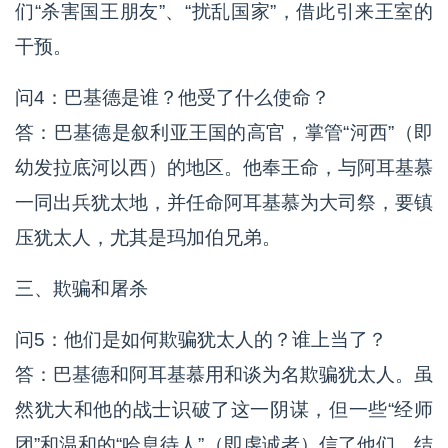
们“杀害国王朋友”、“扰乱国家”，借此引来王室的
干预。
问4：巴基德是谁？他受了什么使命？
答：巴基德是叙利亚王国的高官，掌管“河西”（即
幼发拉底河以西）的地区。他奉王命，与阿耳基慕
一同出兵犹太地，并任命阿耳基慕为大司祭，要镇
压犹太人，尤其是玛加伯兄弟。
三、欺骗和屠杀
问5：他们是如何欺骗犹太人的？谁上当了？
答：巴基德和阿耳基慕用和谈为名欺骗犹太人。虽
然犹大和他的战士识破了这一阴谋，但一些“经师
团”和温和的“哈息待人”（即虔诚者）信了他们，结