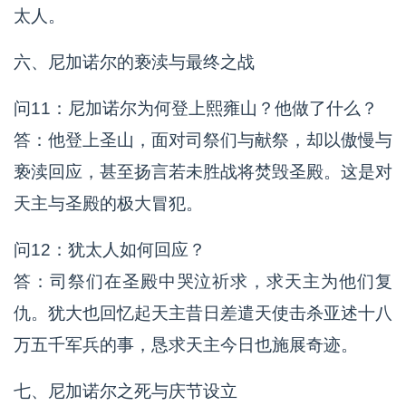
太人。
六、尼加诺尔的亵渎与最终之战
问11：尼加诺尔为何登上熙雍山？他做了什么？
答：他登上圣山，面对司祭们与献祭，却以傲慢与
亵渎回应，甚至扬言若未胜战将焚毁圣殿。这是对
天主与圣殿的极大冒犯。
问12：犹太人如何回应？
答：司祭们在圣殿中哭泣祈求，求天主为他们复
仇。犹大也回忆起天主昔日差遣天使击杀亚述十八
万五千军兵的事，恳求天主今日也施展奇迹。
七、尼加诺尔之死与庆节设立