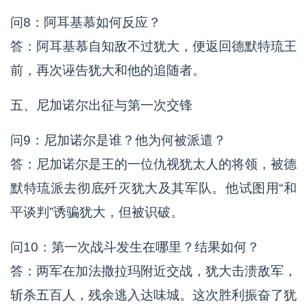
问8：阿耳基慕如何反应？
答：阿耳基慕自知敌不过犹大，便返回德默特琉王
前，再次诬告犹大和他的追随者。
五、尼加诺尔出征与第一次交锋
问9：尼加诺尔是谁？他为何被派遣？
答：尼加诺尔是王的一位仇视犹太人的将领，被德
默特琉派去彻底歼灭犹大及其军队。他试图用“和
平谈判”诱骗犹大，但被识破。
问10：第一次战斗发生在哪里？结果如何？
答：两军在加法撒拉玛附近交战，犹大击溃敌军，
斩杀五百人，残余逃入达味城。这次胜利振奋了犹