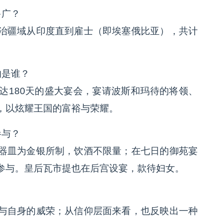
多广？
治疆域从印度直到雇士（即埃塞俄比亚），共计
的是谁？
达180天的盛大宴会，宴请波斯和玛待的将领、
，以炫耀王国的富裕与荣耀。
参与？
器皿为金银所制，饮酒不限量；在七日的御苑宴
参与。皇后瓦市提也在后宫设宴，款待妇女。
与自身的威荣；从信仰层面来看，也反映出一种