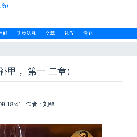
所)
信仰
政策法规
文萃
礼仪
专题
补甲， 第一-二章）
09:18:41
作者：刘铎