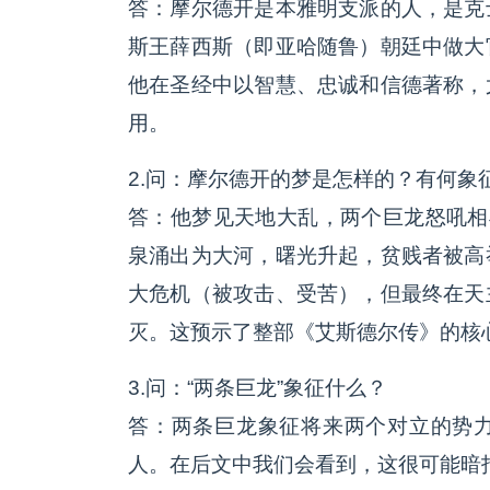
答：摩尔德开是本雅明支派的人，是克
斯王薛西斯（即亚哈随鲁）朝廷中做大
他在圣经中以智慧、忠诚和信德著称，
用。
2.问：摩尔德开的梦是怎样的？有何象
答：他梦见天地大乱，两个巨龙怒吼相
泉涌出为大河，曙光升起，贫贱者被高
大危机（被攻击、受苦），但最终在天
灭。这预示了整部《艾斯德尔传》的核
3.问：“两条巨龙”象征什么？
答：两条巨龙象征将来两个对立的势
人。在后文中我们会看到，这很可能暗