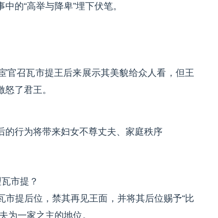
中的“高举与降卑”埋下伏笔。
？
宦官召瓦市提王后来展示其美貌给众人看，但王
激怒了君王。
后的行为将带来妇女不尊丈夫、家庭秩序
理瓦市提？
瓦市提后位，禁其再见王面，并将其后位赐予“比
丈夫为一家之主的地位。