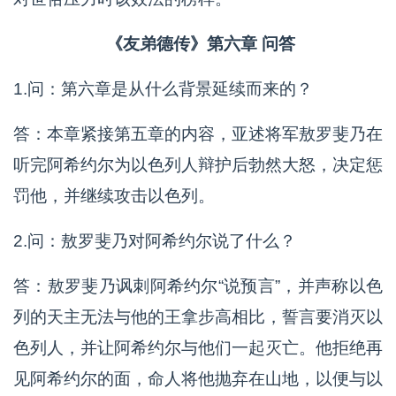
《友弟德传》第六章 问答
1.问：第六章是从什么背景延续而来的？
答：本章紧接第五章的内容，亚述将军敖罗斐乃在
听完阿希约尔为以色列人辩护后勃然大怒，决定惩
罚他，并继续攻击以色列。
2.问：敖罗斐乃对阿希约尔说了什么？
答：敖罗斐乃讽刺阿希约尔“说预言”，并声称以色
列的天主无法与他的王拿步高相比，誓言要消灭以
色列人，并让阿希约尔与他们一起灭亡。他拒绝再
见阿希约尔的面，命人将他抛弃在山地，以便与以