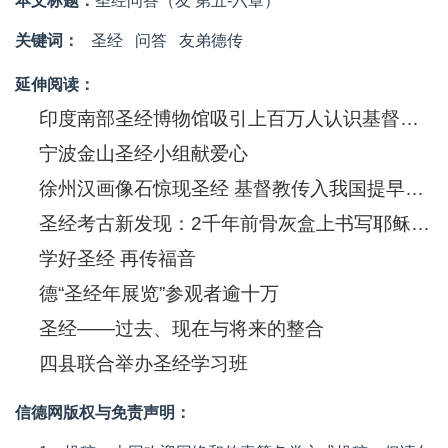
本文标题：
圣经问答（友 第五-六章）
关键词：
圣经
问答
友弟德传
延伸阅读：
印度南部圣经博物馆吸引上百万人认识基督信息
宁波金山圣经小组献爱心
徐州汉画像石惊现圣经 基督教传入我国提早550年
圣经考古新发现：2千年前骨灰盒上书写耶稣(图)
学好圣经 再传福音
德“圣经年展览”参观者逾十万
圣经——过去、现在与将来的整合
四县联合举办圣经学习班
信德网版权与免责声明：