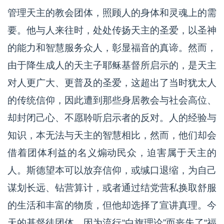
管理天主的教会团体，照顾人的身体和灵魂上的需
要。他与人来往时，处处传扬天主的圣爱，以圣神
的能力和智慧服务众人，彰显福音的真谛。然而，
由于降生成人的天主子耶稣基督所启示的，是天主
对人更广大、更普及的圣爱，这超出了当时犹太人
的传统信仰，因此遭到那些身居教会与社会高位、
却封闭己心、不愿聆听启示者的反对。人的经验与
知识，本无法与天主的智慧相比，然而，他们却会
借着团体利益的名义煽动民众，迫害属于天主的
人。斯德望本可以放弃信仰，或缄口退缩，为自己
谋划长远、钻营算计，或者通过结党营私换取舒服
的生活和丰富的物质，但他却选择了宣讲真理。今
天的基督徒团体，因为流行“白旗理论”而丧失了“福