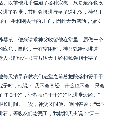
活。以前他几乎信遍了各种宗教，只是最终也没
又进了教堂，其时弥撒进行至圣道礼仪，神父正
己的一生和刚去世的儿子，因此大为感动，涕泣
养婴孩，便来请求神父收留他在堂里，愿做一个
的应允，自此，一有空闲时，神父就给他讲道
老人只能记住只言片语天主经和勉强划十字圣
他每天清早在教友们进堂之前总把院落扫得干干
院子时，他说：“我不会念经，什么也不会，只会
子打扫干净，让教友们干干净净地进堂念经。”
长时间。一次，神父又问他。他回答说：“我不
听着，等教友们念完了，我就和天主说：“天主，