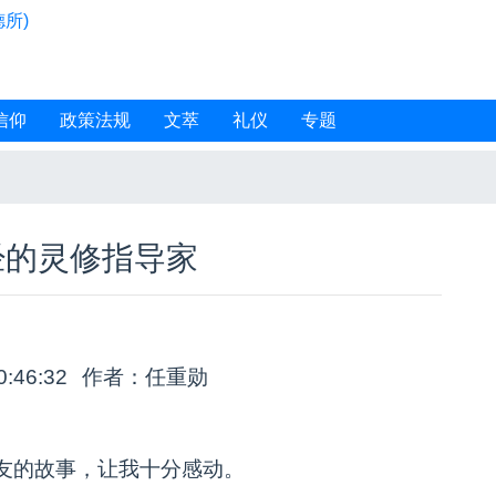
所)
信仰
政策法规
文萃
礼仪
专题
经的灵修指导家
0:46:32
作者：任重勋
友的故事，让我十分感动。