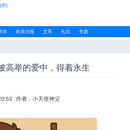
所)
信仰
政策法规
文萃
礼仪
专题
被高举的爱中，得着永生
20:53
作者：小天使神父