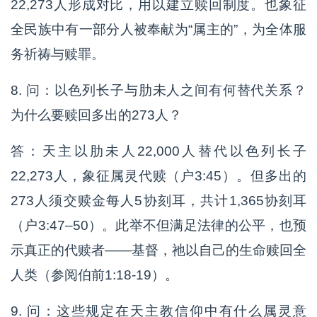
22,273人形成对比，用以建立赎回制度。也象征
全民族中有一部分人被奉献为“属主的”，为全体服
务祈祷与赎罪。
8. 问：以色列长子与肋未人之间有何替代关系？
为什么要赎回多出的273人？
答：天主以肋未人22,000人替代以色列长子
22,273人，象征属灵代赎（户3:45）。但多出的
273人须交赎金每人5协刻耳，共计1,365协刻耳
（户3:47–50）。此举不但满足法律的公平，也预
示真正的代赎者——基督，祂以自己的生命赎回全
人类（参阅伯前1:18-19）。
9. 问：这些规定在天主教信仰中有什么属灵意