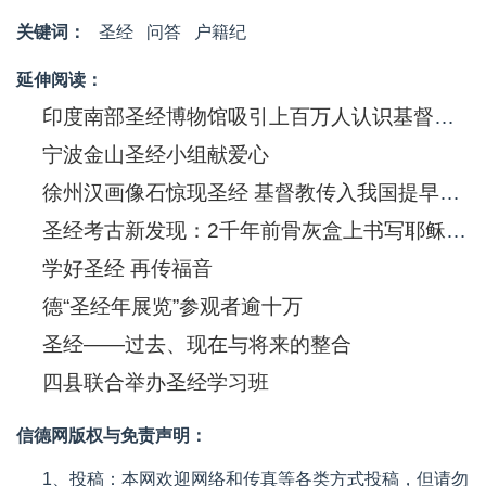
关键词：
圣经
问答
户籍纪
延伸阅读：
印度南部圣经博物馆吸引上百万人认识基督信息
宁波金山圣经小组献爱心
徐州汉画像石惊现圣经 基督教传入我国提早550年
圣经考古新发现：2千年前骨灰盒上书写耶稣(图)
学好圣经 再传福音
德“圣经年展览”参观者逾十万
圣经——过去、现在与将来的整合
四县联合举办圣经学习班
信德网版权与免责声明：
1、投稿：本网欢迎网络和传真等各类方式投稿，但请勿