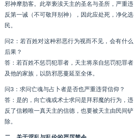
邪神摩肋客。此举亵渎天主的圣名与圣所，严重违
反第一诫（不可敬拜别神），因此应处死，净化选
民。
问2：若百姓对这种邪恶行为视而不见，会有什么
后果？
答：若百姓不惩罚犯罪者，天主将亲自惩罚犯罪者
及他的家族，以防邪恶蔓延至全体。
问3：求问亡魂与占卜者是否也严重违背信仰？
答：是的，向亡魂或术士求问是拜邪魔的行为，违
反了信赖唯一真天主的信德，也要被天主由民间铲
除。
二、关于淫乱与乱伦的严厉禁令