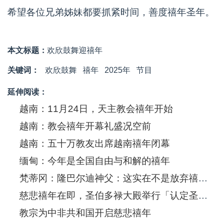
希望各位兄弟姊妹都要抓紧时间，善度禧年圣年。
本文标题：
欢欣鼓舞迎禧年
关键词：
欢欣鼓舞
禧年
2025年
节目
延伸阅读：
越南：11月24日，天主教会禧年开始
越南：教会禧年开幕礼盛况空前
越南：五十万教友出席越南禧年闭幕
缅甸：今年是全国自由与和解的禧年
梵蒂冈：隆巴尔迪神父：这实在不是放弃禧年的时候
慈悲禧年在即，圣伯多禄大殿举行「认定圣门」仪式
教宗为中非共和国开启慈悲禧年