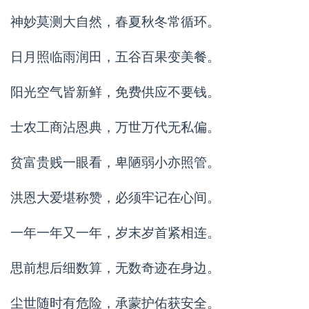
神妙莫测大自然，春夏秋冬常循环。
日月照临雨润田，五谷百果变美餐。
阳光空气皆新鲜，免费供应不要钱。
士农工商沾恩典，万世万代无私偏。
贫富贵贱一眼看，卑陋弱小亦照管。
洪恩大爱堪称赞，必须牢记在心间。
一年一年又一年，岁末岁首紧相连。
思前想后细数算，无数奇迹在身边。
尘世随时有危险，承蒙护佑获安全。