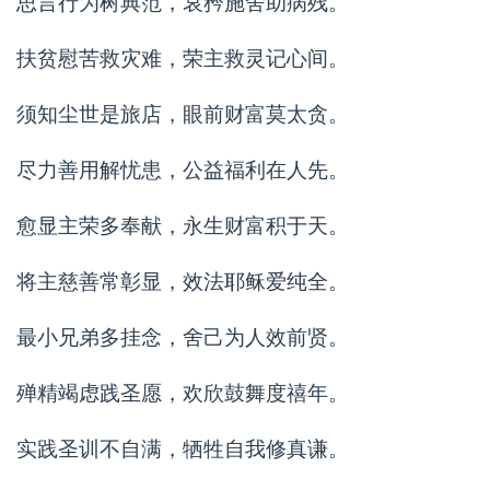
思言行为树典范，哀矜施舍助病残。
扶贫慰苦救灾难，荣主救灵记心间。
须知尘世是旅店，眼前财富莫太贪。
尽力善用解忧患，公益福利在人先。
愈显主荣多奉献，永生财富积于天。
将主慈善常彰显，效法耶稣爱纯全。
最小兄弟多挂念，舍己为人效前贤。
殚精竭虑践圣愿，欢欣鼓舞度禧年。
实践圣训不自满，牺牲自我修真谦。