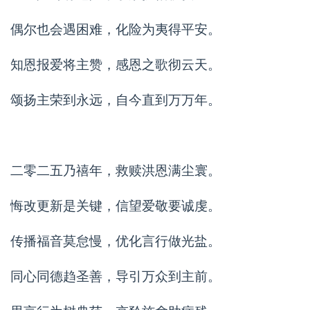
偶尔也会遇困难，化险为夷得平安。
知恩报爱将主赞，感恩之歌彻云天。
颂扬主荣到永远，自今直到万万年。
二零二五乃禧年，救赎洪恩满尘寰。
悔改更新是关键，信望爱敬要诚虔。
传播福音莫怠慢，优化言行做光盐。
同心同德趋圣善，导引万众到主前。