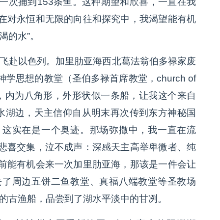
一次捕到153条鱼。这种期望和欣喜，一直在我
在对永恒和无限的向往和探究中，我渴望能有机
渴的水”。
，飞赴以色列。加里肋亚海西北葛法翁伯多禄家废
思想的教堂（圣伯多禄首席教堂，church of
，简单、现代，内为八角形，外形状似一条船，让我这个来自
淡水湖边，天主信仰自从明末再次传到东方神秘国
，这实在是一个奥迹。那场弥撒中，我一直在流
悲喜交集，泣不成声：深感天主高举卑微者、纯
前能有机会来一次加里肋亚海，那该是一件会让
去了周边五饼二鱼教堂、真福八端教堂等圣教场
时的古渔船，品尝到了湖水平淡中的甘冽。