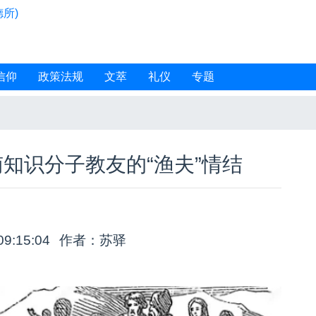
所)
信仰
政策法规
文萃
礼仪
专题
南知识分子教友的“渔夫”情结
09:15:04
作者：苏驿