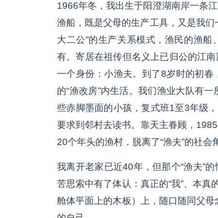
1966年冬，我出生于阳澄湖南岸一条
渔船，既是父母的生产工具，又是我们
大二公”的生产关系模式，渔民的渔船
有。寄居在祖传但名义上已归公的江南
一个身份：小渔夫。到了8岁时的初春
的“渔改房”内生活。我们渔业大队有一
些赤脚墨面的小孩，复式班1至3年级，
要求到邻村去读书。靠天主眷顾，198
20个年头的渔村，脱离了“渔夫”的社会
我离开老家已近40年，但那个“渔夫”
苦思索中有了体认：真正的“我”、本真
舱体平面上的木板）上，随口随同父母念
的自己。