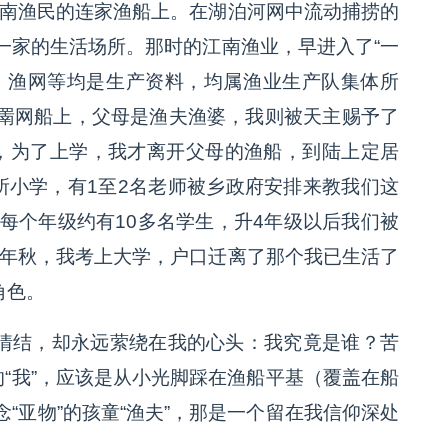
江南渔民的连家渔船上。在湖泊河网中流动捕捞的
一家的生活场所。那时的江南渔业，早进入了“一
、渔网等均是生产资料，均属渔业生产队集体所
罱网船上，父母是渔夫渔婆，我则被天主赐予了
，为了上学，我才离开父母的渔船，到陆上定居
所小学，有1至2名老师被乡政府安排来教我们这
每个年级约有10多名学生，升4年级以后我们被
5年秋，我考上大学，户口迁离了那个我已生活了
角色。
的情结，却永远萦绕在我的心头：我究竟是谁？苦
的“我”，应该是从小光脚踩在渔船平基（覆盖在船
“亚物”的孩童“渔夫”，那是一个留在我信仰深处