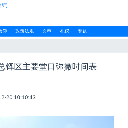
所)
信仰
政策法规
文萃
礼仪
专题
总铎区主要堂口弥撒时间表
12-20 10:10:43