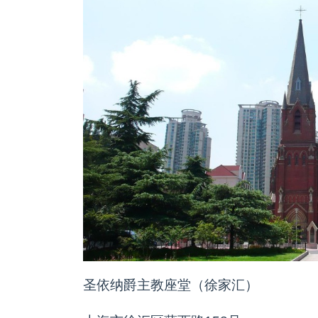
圣依纳爵主教座堂（徐家汇）