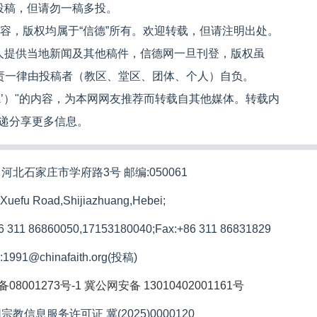
投稿，但请勿一稿多投。
内容，版权均属于“信德”所有。欢迎转载，但请注明出处。
人提供当地新闻及其他稿件，信德网一旦刊登，版权虽
文责一律由投稿者（教区、堂区、团体、个人）自负。
信德’）"的内容，为本网网友推荐而转载自其他媒体。转载内
递分享更多信息。
河北石家庄市学府路3号 邮编:050061
 Xuefu Road,Shijiazhuang,Hebei;
86 311 86860050,17153180040;
Fax:+86 311 86831829
l:1991@chinafaith.org(投稿)
备08001273号-1
冀公网安备 13010402001161号
宗教信息服务许可证 冀(2025)0000120