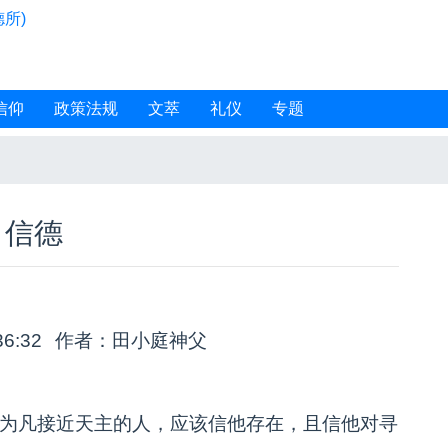
所)
信仰
政策法规
文萃
礼仪
专题
信德
36:32
作者：田小庭神父
为凡接近天主的人，应该信他存在，且信他对寻