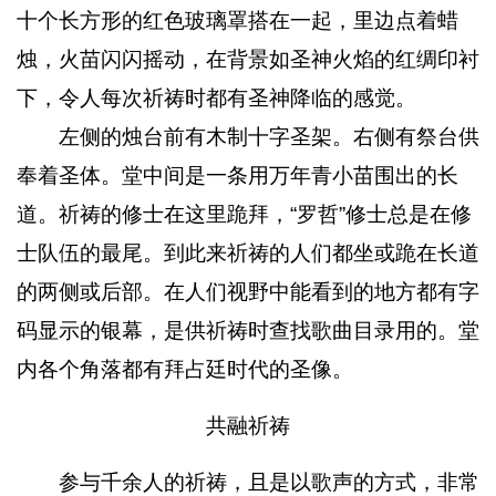
十个长方形的红色玻璃罩搭在一起，里边点着蜡
烛，火苗闪闪摇动，在背景如圣神火焰的红绸印衬
下，令人每次祈祷时都有圣神降临的感觉。
左侧的烛台前有木制十字圣架。右侧有祭台供
奉着圣体。堂中间是一条用万年青小苗围出的长
道。祈祷的修士在这里跪拜，“罗哲”修士总是在修
士队伍的最尾。到此来祈祷的人们都坐或跪在长道
的两侧或后部。在人们视野中能看到的地方都有字
码显示的银幕，是供祈祷时查找歌曲目录用的。堂
内各个角落都有拜占廷时代的圣像。
共融祈祷
参与千余人的祈祷，且是以歌声的方式，非常