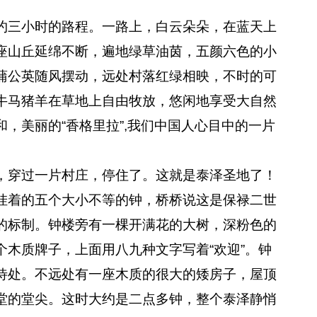
三小时的路程。一路上，白云朵朵，在蓝天上
座山丘延绵不断，遍地绿草油茵，五颜六色的小
蒲公英随风摆动，远处村落红绿相映，不时的可
牛马猪羊在草地上自由牧放，悠闲地享受大自然
，美丽的“香格里拉”,我们中国人心目中的一片
穿过一片村庄，停住了。这就是泰泽圣地了！
挂着的五个大小不等的钟，桥桥说这是保禄二世
的标制。钟楼旁有一棵开满花的大树，深粉色的
木质牌子，上面用八九种文字写着“欢迎”。钟
待处。不远处有一座木质的很大的矮房子，屋顶
堂的堂尖。这时大约是二点多钟，整个泰泽静悄