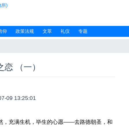
所)
信仰
政策法规
文萃
礼仪
专题
之恋 （一）
07-09 13:25:01
，充满生机，毕生的心愿——去路德朝圣，和