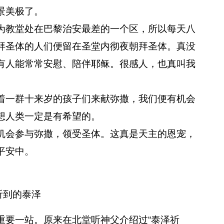
景美极了。
教堂处在巴黎治安最差的一个区，所以每天八
拜圣体的人们便留在圣堂内彻夜朝拜圣体。真没
有人能常常安慰、陪伴耶稣。很感人，也真叫我
一群十来岁的孩子们来献弥撒，我们便有机会
想人类一定是有希望的。
会参与弥撒，领受圣体。这真是天主的恩宠，
平安中。
听到的泰泽
要一站。原来在北堂听神父介绍过“泰泽祈