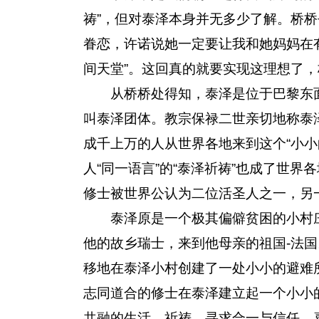
祷”，但对泰泽本身并无多少了解。桥
眷恋，许诺说她一定要让我和她妈妈在
间天堂”。这回真的就要实现这理想了
从桥桥处得知，泰泽是位于巴黎东面
叫泰泽团体。教宗保禄二世亲切地称泰泽
成千上万的人从世界各地来到这个“小小
人“同一语言”的“泰泽祈祷”也成了世
修士被世界公认为二位活圣人之一，另
泰泽原是一个极其偏僻贫困的小村庄
他的故乡瑞士，来到他母亲的祖国-法
移地在泰泽小村创建了一处小小的避难
志同道合的修士在泰泽建立起一个小小
共融的生活。祈祷、寻求合一与信任、