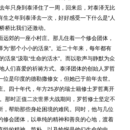
桥去年只身到泰泽住了一周，回来后，对泰泽无比
有生之年到泰泽去一次，好好感受一下什么是“人
，桥桥比我们还激动。
远郊的一座小村庄。那儿住着一个修会团体，
为“那个小小的活泉”。近二十年来，每年都有
的活泉”汲取“生命的活水”。而以歌声与静默为众
界各地人们喜爱的祈祷方式。泰泽团体的创始人罗哲
一位是印度的德勒撒修女，但她已于前年去世。
。四十年代，年方25岁的瑞士籍修士罗哲离开
国。那时正值二次世界大战期间，罗哲修士坚定不
所，帮助那些身处困境的难民。同时，他与几位
的修会团体，以单纯的精神和善良的心地，渡着
喜悦的精神、简朴、以及怜悯是他们生命的中