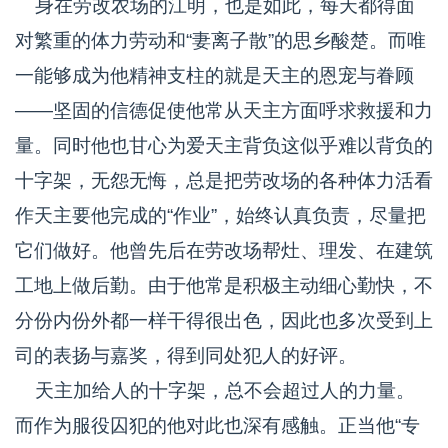
身在劳改农场的江明，也是如此，每天都得面
对繁重的体力劳动和“妻离子散”的思乡酸楚。而唯
一能够成为他精神支柱的就是天主的恩宠与眷顾
——坚固的信德促使他常从天主方面呼求救援和力
量。同时他也甘心为爱天主背负这似乎难以背负的
十字架，无怨无悔，总是把劳改场的各种体力活看
作天主要他完成的“作业”，始终认真负责，尽量把
它们做好。他曾先后在劳改场帮灶、理发、在建筑
工地上做后勤。由于他常是积极主动细心勤快，不
分份内份外都一样干得很出色，因此也多次受到上
司的表扬与嘉奖，得到同处犯人的好评。
天主加给人的十字架，总不会超过人的力量。
而作为服役囚犯的他对此也深有感触。正当他“专